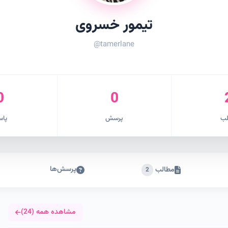
تیمور خسروی
@tamerlane
0
0
ب
پرسش
پاس
پرسش‌ها
مطالب
2
مشاهده همه (24)