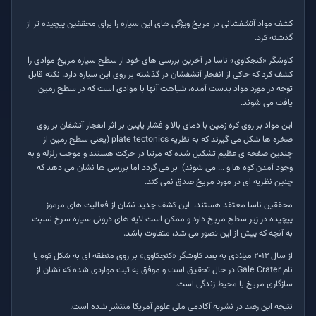
کشف مواد آتشفشانی در مریخ ویژگی های این سیاره را برای محققین پیچیده تر از
گذشته کرد.
کاوشگر «کنجکاوی» ناسا در آخرین بررسی های خود از سطح سیاره مریخ موادی را
کشف کرد که حاکی از انفجار آتشفشان در گذشته بر روی این سیاره دارد. نکته قابل
توجه در مورد مواد بدست آمده، شباهت آنها با موادی است که در سطح زمین
یافت می شوند.
این مواد بر روی کره زمین با دمای بالا و فشار پایین بر اثر انفجار آتشفان بر روی
صخره ها شکل می گیرند که به نظریه plate tectonics (یعنی سطح زمین از
چندین صفحه ی عظیم تشکیل شده که مرتبا در حرکت هستند و موجب زلزله و به
وجود آمدن کوه ها و ... می شوند) بر می گردد اما بررسی ها نشان می دهد که
چنین نظریه ای در مورد مریخ صدق نمی کند.
محققین ناسا معتقد هستند، این کشف جدید نشان از فعالیت های مرموز
پیچیده در زیر سطح مریخ دارد و ممکن است لایه های درونی سیاره سرخ نسبت
به آنچه که پیش از این تصور می شد، متفاوت باشد.
از سال ۲۰۱۲ میلادی به بعد کاوشگر «کنجکاوی» بر روی منطقه ای به شکل کوه با
نام Gale Crater در حال تحقیق است و موفق به ثبت مواردی شده که نشان از
سازگاری مریخ با محیط زندگی است.
نتیجه این رصد در نشریه آکادمی ملی علوم آمریکا منتشر شده است.