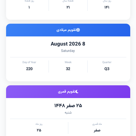
روز سال
هفته سال
روز هفته
۱
۲۱
۱۴۱
تقویم میلادی
8 August 2026
Saturday
Day of Year
Week
Quarter
220
32
Q3
تقویم قمری
۲۵ صفر ۱۴۴۸
شنبه
ماه قمری
روز ماه
صفر
۲۵