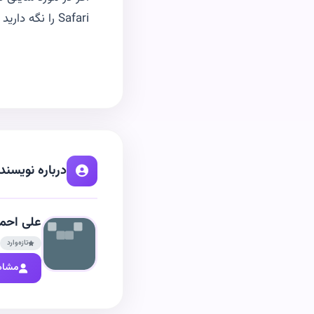
Safari را نگه داريد و گزينهReaload without content blockers را بزنيد
درباره نویسند
علی احمد
تازه‌وارد
مشاه