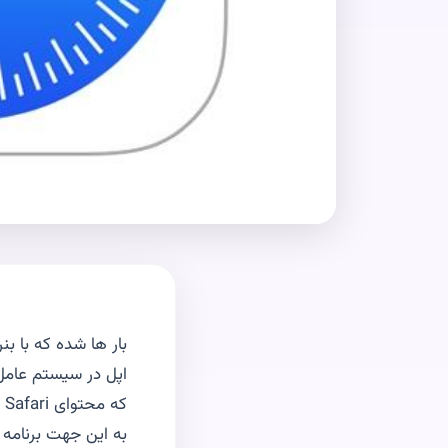
بار ها شده كه با بن
كه محتواى Safari را بررسى و بلاك كنند.
به اين جهت برنامه هاى 