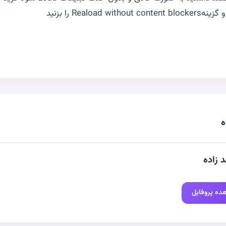
ه
 زاده
ده پروفایل