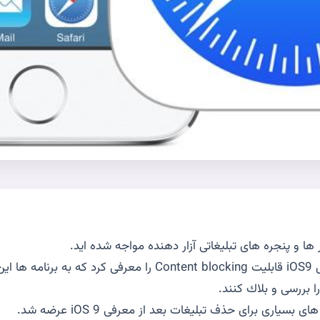
ر ها و پنجره هاى تبليغاتى آزار دهنده مواجه شده ايد.
اپل در سيستم عامل iOS9 قابليت Content blocking را معرفى كرد ك
بسيارى براى حذف تبليغات بعد از معرفى iOS 9 عرضه شد.