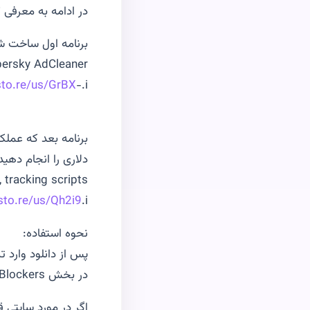
در ادامه به معرفى ٢ عدد از بهترين ها در اين زمينه ميپردازيم.
برنامه اول ساخت ش
ersky AdCleaner
sto.re/us/GrBX
-.i
دلارى را انجام دهيد
 tracking scripts
sto.re/us/Qh2i9
.i
نحوه استفاده:
پس از دانلود وارد تنظيم
در بخش Content Blockers گزينه مربوط به برنامه را روشن نماييد.