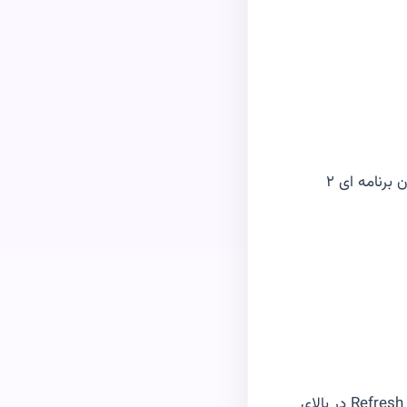
برنامه بعد كه عملكرد بهترى دارد اما داراى محدوديت است و پس از مدتى بايد خريد درون برنامه اى ٢
اگر در مورد سايتى قصد داشتيد به صورت عادى و بدون حذف تبليغات Load شود گزينه Refresh در بالاى