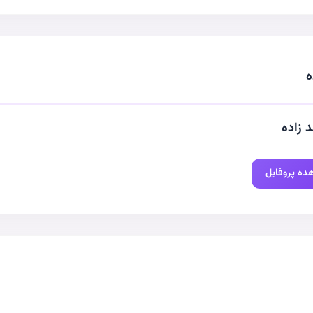
ه
 زاده
ده پروفایل