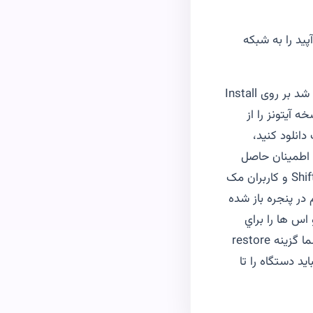
 و از مسیر Settings > General > Software Update
بر روی Download and Install بزنید تا نسخه جدید iOS دانلود شود، هرگاه دانلود تمام شد بر روی Install
ک itunes قدم اول آخرین نسخه آیتونز را از
 این لینک دانلود کنید،
ینترنت اطمینان حاصل
فرماید، سپس در itunes وارد منوی کنترل آی دیوایس خود شوید، کاربران ویندوز دکمه Shift و کاربران مک
 Restore کلیک کنید. قدم دوم در پنجره باز شده
اس ها را براي
دانلود بيابيد! قدم سوم پس از فراخوانی فریمور مورد نظرتان پیامی نمایان می شود که شما گزینه restore
ید دستگاه را تا