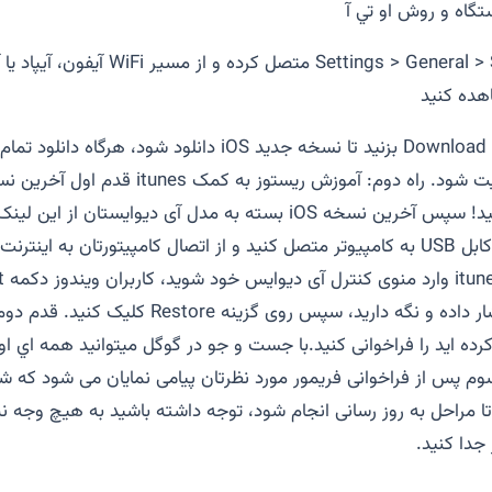
تگاه و روش او تي آ
آیفون، آیپاد یا آپید را به شبکه WiFi متصل کرده
بزنید تا دستگاه آپدیت شود. راه دوم: آموزش ریستوز به کم
سايت اپل دانلود کنید! سپس آخرین نسخه iOS بسته به مدل آی دیوایستان از
سپس دستکاه را با کابل USB به کامپیوتر متصل کنید و از اتصال کامپیتورتان به ا
دکمه Option را فشار داده و نگه دارید، سپس روی گزینه
رده اید را فراخوانی کنید.با جست و جو در گوگل ميتوانيد همه اي او 
 تا مراحل به روز رسانی انجام شود، توجه داشته باشید به هیچ وجه نبا
ر جدا کنید.