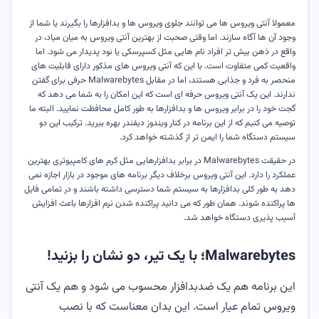
معمولا آنتی ویروس ها می توانند جلوی ویروس ها و بدافزارها را بگیرند یا شما از
وجود آن ها آگاه سازند. اما وقتی صحبت از بهترین آنتی ویروس به میان میاد، در
واقع در ذهن بیش تر افراد نام هایی مثل کسپرسکی یا نود پدیدار می شود. اما
واقعیت کمی متفاوت است. با این که آنتی ویروس های مذکور دارای قابلیت های
منحصر به فرد و جذابی هستند، اما در مقابل Malwarebytes حرفی برای گفتن
ندارند. این یک آنتی ویروس حرفه ای است که این امکان را به شما می دهد که
گجت خود را در برابر ویروس ها و بدافزارها به طور کامل محافظت نمایید. البته ما
توصیه می کنیم که از این برنامه در کنار ویندوز دیفندر بهره ببرید. ترکیب این دو
سیستم دستگاه شما را ایمن تر از گذشته خواهد کرد.
در حقیقت Malwarebytes در برابر بدافزارهایی مثل کرم های کامپیوتری بهترین
عملکرد را دارد. این آنتی ویروس برخلاف دیگر برنامه های موجود در بازار اجازه نمی
دهد به طور کلی بدافزارها به سیستم شما دسترسی داشته باشند و در تمامی فایل
ها پراکنده شوند. همان طور که می دانید پراکنده شدن نرم افزارها باعث افزایش
آسیب پذیری دستگاه خواهد شد.
Malwarebytes؛ با یک تیر، دو نشان را بزنید!
این برنامه هم یک ضدبدافزار محسوب می شود و هم یک آنتی
ویروس تمام عیار است. این بدان معناست که با نصب