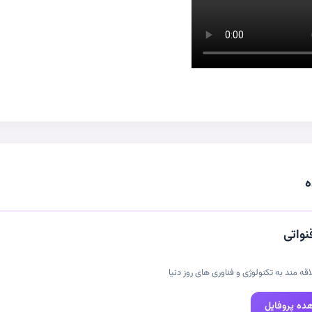
ه
واتی
قه مند به تکنولوژی و فناوری های روز دنیا
ده پروفایل