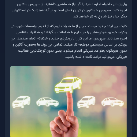
های زمانی دلخواه اجاره دهید یا اگر نیاز به ماشین داشتید، از سپریس ماشین
اجاره کنید. سپریس هم­اکنون در تهران فعال است و در آینده­ی­
نزدیک در استان­های
دیگر ایران نیز شروع به کار خواهد کرد
.
کلیت این ایده جدید نیست. خیلی از ما به یاد داریم که از قدیم مؤسسات توریستی
و کرایه خودرو، خودروهایی را خریداری یا به امانت می­گرفتند و به افراد متقاضی
اجاره می­دادند
.
سپریس
اما این کار را با رویکردی جدید و خلاقانه انجام می­دهد. این
رویکرد بر اساس سیستمی دوطرفه کار می­کند. تمامی این روند­ها به‌صورت آنلاین و
بدون هیچ­گونه رفت­و­آمد فیزیکی انجام می­شود. یعنی بدون کوچک‌ترین فعالیت
فیزیکی، می‌توانید درآمد ثابت داشته باشید
.