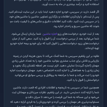
استفاده کنید و درآمد بیشتری در ماه به دست آورید
.
اگر قصد دارید در سپریس، خودرو اجاره دهید ابتدا باید در این سایت ثبت‌نام کنید.
پس از ثبت‌نام، با واردکردن اطلاعات و بارگذاری تصاویر، ماشین یا ماشین‌های خود
را در سپریس ثبت کنید. دقت کنید اطلاعات دقیق و عکس‌های با کیفیت باعث می­
شوند که ماشین سریع و راحت­تر اجاره رود
.
بعد از ثبت خودرو، درخواست‌های رزرو
اجاره ماشین
شما برایتان ارسال می‌شود.
شما می‌توانید بعد از بررسی درخواست، آن را قبول یا رد کنید. سعی کنید از میان
درخواست‌های رزرو، درخواست‌هایی را قبول کنید که برای خودرو بیمه اجاره خودرو
تهیه کرده‌اند
.
علاوه بر این پلتفرم سپریس به شما کمک می‌کند تا بدون هزینه کردن در زمینه
بازاریابی و تلاش برای جذب مشتری بتوانید ماشین خود را به تعداد خیلی زیادی
مهمان (اجاره گیرنده) نمایش دهید. لازم نیست هر لحظه تلفنتان زنگ بخورد و
زمان زیادی را به هماهنگی با اجاره کننده اختصاص دهید. مهمان درخواست اجاره
خودرو را ثبت می‌کند و شما با مراجعه به پروفایل و بررسی سوابق او می‌توانید
درخواستش را قبول یا رد کنید
.
همچنین شما در سپریس به تاریخچه و اطلاعات افرادی که قصد دارند ماشین
شما را کرایه کنند دسترسی دارید. در این پلتفرم، نظرات میزبانان و مهمانان ثبت
می‌شود و این مساله به شما این فرصت را می‌دهد تا میزان دقت و
مسئولیت‌پذیری هر مهمان را بررسی کرده و خودروی‌تان را به فردی کرایه دهید که
به نظر شما قابل اعتماد است. فراموش نکنید پس از تحویل گرفتن خودرو از