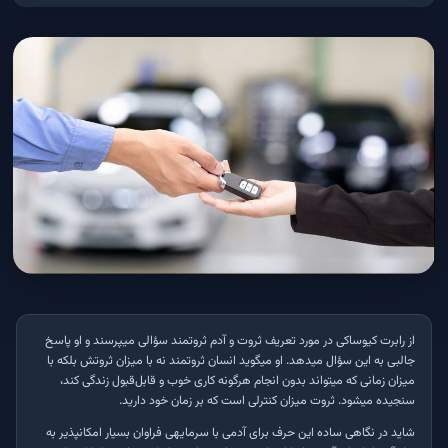
از رابرت کیوساکی در مورد تعریف ثروت و آدم ثروتمند سؤالی می­پرسند و او پاسخ
جالبی به این سؤال می­دهد. او می­گوید انسان ثروتمند نه با میزان ثروتش بلکه با
میزان زمانی که می­تواند بدون انجام هرگونه کاری خوب و قابل‌قبول زندگی کند،
سنجیده می­شود. ثروت میزان کنترلی است که بر زمان خود دارید
.
شاید در نگاهی ساده این حرف برای آدمی با سرمایه­­ی فراوان بسیار امکان­پذیر به