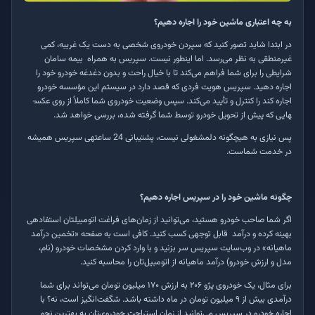
به چه اعتباری ماشین خود را اجاره دهیم؟
در ابتدا شاید تصور کنید که سپردن خودروی شخصی به دست یک غریبه، کمی
غیرمنطقی به نظر می‌رسد. اما اینطور نیست. سپریس به همراه بیمه سامان
شرایطی را برای شما فراهم می‌کند تا با خیال راحت و بدون دغدغه خودرو خود را
اجاره دهید. سپریس هویت فردی که قصد دارد در سیستم این مؤسسه خودرو
اجاره کند را کنترل و تأیید می‌کند. سپس وضعیت خودروی شما کاملاً از روی عکس­
هایی که پیش از تحویل خودرو توسط شما گرفته شده، بررسی خواهد شد
.
پس نیازی به هیچ­گونه دل­مشغولی نیست، پشتیبانی 24 ساعته­­ی سپریس همیشه
در خدمت شماست
.
چگونه ماشین خود را در سپریس اجاره دهیم؟
اگر شما صاحب خودرو هستید، می‌توانید از زمان‌های فراغت اتومبیلتان استفاده­ی
بهینه کرده و درآمد قابل توجهی کسب کنید. کافی است به صفحه «تخمین درآمد
ماهیانه» در وب‌سایت سپریس سر بزنید و با وارد کردن مشخصات خودرو (نام،
مدل و ارزش خودرو) درآمد ماهیانه از اتومبیل‌تان را محاسبه کنید
.
برای مثال، یک خودروی پژو
۲۰۶
به ارزش
۱۷۰
میلیون تومان می‌تواند برای شما
درآمدی بیش از
۹
میلیون تومان در ماه داشته باشد. شگفت‌‌انگیز است، نه؟ با
اجاره خودرو در سپریس می‌توانید از زمان استراحت خودروی‌‌تان به بهترین نحو