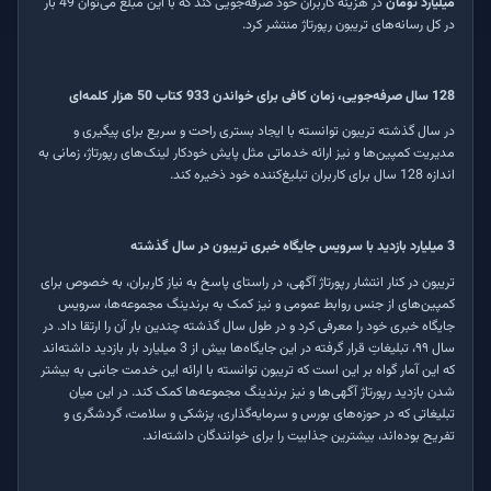
میلیارد تومان
در هزینه کاربران خود صرفه‌جویی کند که با این مبلغ می‌توان 49 بار
در کل رسانه‌های تریبون رپورتاژ منتشر کرد.
128 سال صرفه‌جویی، زمان کافی برای خواندن 933 کتاب 50 هزار کلمه‌ای
در سال گذشته تریبون توانسته با ایجاد بستری راحت و سریع برای پیگیری و
مدیریت کمپین‌ها و نیز ارائه خدماتی مثل پایش خودکار لینک‌های رپورتاژ، زمانی به
اندازه 128 سال برای کاربران تبلیغ‌کننده خود ذخیره کند.
3 میلیارد بازدید با سرویس جایگاه خبری تریبون در سال گذشته
تریبون در کنار انتشار رپورتاژ آگهی، در راستای پاسخ به نیاز کاربران، به خصوص برای
کمپین‌های از جنس روابط عمومی و نیز کمک به برندینگ مجموعه‌ها، سرویس
جایگاه خبری خود را معرفی کرد و در طول سال گذشته چندین بار آن را ارتقا داد. در
سال ۹۹، تبلیغاتِ قرار گرفته در این جایگاه‌ها بیش از 3 میلیارد بار بازدید داشته‌اند
که این آمار گواه بر این است که تریبون توانسته با ارائه این خدمت جانبی به بیشتر
شدن بازدید رپورتاژ‌ آگهی‌ها و نیز برندینگ مجموعه‌ها کمک کند. در این میان
تبلیغاتی که در حوزه
های بورس و سرمایه‌گذاری، پزشکی و سلامت، گردشگری و
تفریح بوده‌اند، بیشترین جذابیت را برای خوانندگان داشته‌اند
.