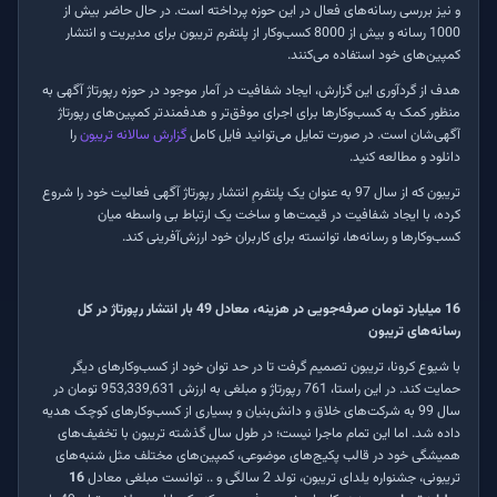
و نیز بررسی رسانه‌های فعال در این حوزه پرداخته است. در حال حاضر بیش از
1000 رسانه و بیش از 8000 کسب‌وکار از پلتفرم تریبون برای مدیریت و انتشار
کمپین‌های خود استفاده می‌کنند.
هدف از گردآوری این گزارش، ایجاد شفافیت در آمار موجود در حوزه رپورتاژ آگهی به
منظور کمک به کسب‌وکارها برای اجرای موفق‌تر و هدفمندتر کمپین‌های رپورتاژ
آگهی‌شان است. در صورت تمایل می‌توانید فایل کامل
گزارش سالانه تریبون
را
دانلود و مطالعه کنید.
تریبون که از سال 97 به عنوان یک پلتفرمِ انتشار رپورتاژ آگهی فعالیت خود را شروع
کرده، با ایجاد شفافیت در قیمت‌ها و ساخت یک ارتباط بی واسطه میان
کسب‌وکارها و رسانه‌ها، توانسته برای کاربران خود ارزش‌آفرینی کند.
16 میلیارد تومان صرفه‌جویی در هزینه، معادل 49 بار انتشار رپورتاژ در کل
رسانه‌های تریبون
با شیوع کرونا، تریبون تصمیم گرفت تا در حد توان خود از کسب‌وکارهای دیگر
حمایت کند. در این راستا، 761 رپورتاژ و مبلغی به ارزش 953,339,631 تومان در
سال 99 به شرکت‌های خلاق و دانش‌بنیان و بسیاری از کسب‌وکارهای کوچک هدیه
داده شد
.
اما این تمام ماجرا نیست؛ در طول سال گذشته تریبون با تخفیف‌های
همیشگی خود در قالب پکیج‌های موضوعی، کمپین‌های مختلف مثل شنبه‌های
تریبونی، جشنواره یلدای تریبون، تولد 2 سالگی و .. توانست مبلغی معادل
16