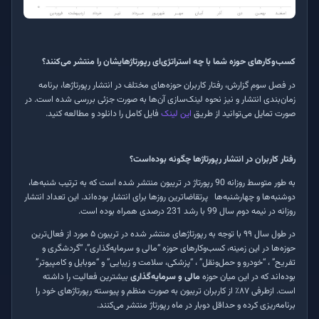
کسب‌وکارهای حوزه شما با چه استراتژی‌ای رپورتاژهایشان را منتشر می‌کنند؟
در فصل سوم گزارش، رفتار کاربران حوزه‌های مختلف در انتشار رپورتاژها، برنامه
زمان‌بندی انتشار و نیز نحوه لینک
سازی آن‌ها به صورت جزئی‌ بررسی شده است. در
صورت تمایل می‌توانید از طریق
این لینک
فایل کامل را دانلود و مطالعه کنید.
رفتار کاربران در انتشار رپورتاژها چگونه بوده‌است؟
به طور متوسط روزانه 90 رپورتاژ در تریبون منتشر شده است که به ترتیب شنبه‌ها،
دوشنبه‌ها و چهارشنبه‌ها پرتقاضاترین روزها برای انتشار بوده‌اند. این تعداد انتشار
روزانه در نیمه دوم سال 99 با رشد 231 درصدی همراه بوده است.
در طول سال ۹۹ با توجه به رپورتاژهای منتشر شده در تریبون ۵ مورد از فعال‌ترین
حوزه‌ها در این زمینه، کسب‌وکارهای حوزه “مالی و سرمایه‌گذاری”، “گردشگری و
تفریح” ، “خودرو و حمل‌ونقل” ، “پزشکی، سلامت و زیبایی” و “موبایل و کامپیوتر”
بوده‌اند که در این میان حوزه
مالی و سرمایه‌گذاری
بیشترین فعالیت را داشته
است
.
ازطرفی ۸۷٪
از کاربران تریبون به صورت منظم و پیوسته رپورتاژهای خود را
برنامه‌ریزی کرده و حداقل دوبار در ماه رپورتاژ منتشر می‌کنند
.