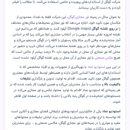
شرکت گوگل از استانداردهای پیچیده و خاصی استفاده می‌کنند. تا مطالب را فیلتر
کرده و به دست کاربران برسانند
.
به عنوان مثال در زمینه
تور مجازی گوگل
، این شرکت فقط به تعداد محدودی از
عکاسان مورد تایید خود، اجازه می‌دهد که تور مجازی محیط‌ها و مکان‌های مختلف
را
بر روی نقشه گوگل
(Google maps)
آپلود کنند. و همانطور که می‌دانیم این
نقشه امروزه نقش بسیار مهمی را در انتخاب مشتری ایفا می‌کند زیرا که بر اساس
آمار منتشرشده، وقتی کاربر مثلا واژه رستوران یا کافه را در گوگل جستجو می‌کند و
محل‌های موردنظر خود را بر روی نقشه مشاهده می‌کند، امکان خرید و حضور در
محلی که تور مجازی آن محل در نقشه وجود دارد ۴۰ درصد بیشتر از حالتی است که
هیچ
عکس صنعتی
یا تور مجازی‌ از آن محل بر روی نقشه گوگل آپلود نشده است
.
در این بین
استودیو نماد
با بهره‌گیری از تجهیزات روز و افراد متخصص که با
استانداردهای این فضا آشنایی کامل دارند و همینطور توسط شرکت‌های معتبری
همچون گوگل مورد تایید هستند. اقدام به تولید، تدوین و بارگذاری
تبلیغات
باکیفیت بالا
و متناسب با نیاز مشتریان می‌کند و همین کیفیت کار باعث شده که در
هر زمینه‌ای که استودیو نماد اقدام به تولید محتوا، عکس و تور مجازی می‌کند در
جستجوهای انجام‌شده در گوگل رتبه بالایی را داشته باشد و در صفحه اول ظاهر
شوند
.
استودیو نماد
یکی از خلاق‌ترین استودیوهای تبلیغاتی فضای مجازی و آنلاین است
که توانسته با ارج نهادن به مشتریان و شناخت برند ایشان تبلیغات و محتواهای
مفید و موثری را در زمینه‌های تور مجازی گوگل، عکاسی صنعتی و ... برای مشتریان
خود تولید و بارگذاری نماید