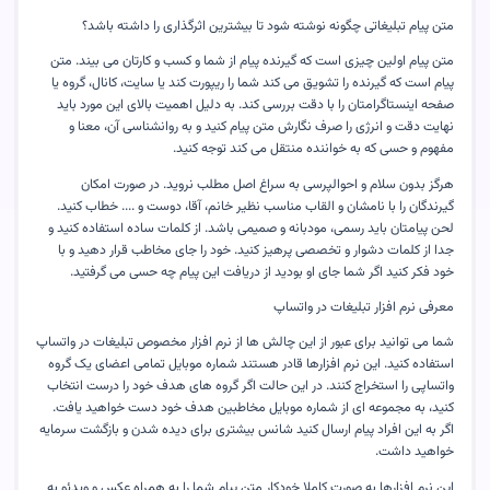
متن پیام تبلیغاتی چگونه نوشته شود تا بیشترین اثرگذاری را داشته باشد؟
متن پیام اولین چیزی است که گیرنده پیام از شما و کسب و کارتان می بیند. متن
پیام است که گیرنده را تشویق می کند شما را ریپورت کند یا سایت، کانال، گروه یا
صفحه اینستاگرامتان را با دقت بررسی کند. به دلیل اهمیت بالای این مورد باید
نهایت دقت و انرژی را صرف نگارش متن پیام کنید و به روانشناسی آن، معنا و
مفهوم و حسی که به خواننده منتقل می کند توجه کنید
.
هرگز بدون سلام و احوالپرسی به سراغ اصل مطلب نروید. در صورت امکان
گیرندگان را با نامشان و القاب مناسب نظیر خانم، آقا، دوست و .... خطاب کنید.
لحن پیامتان باید رسمی، مودبانه و صمیمی باشد. از کلمات ساده استفاده کنید و
جدا از کلمات دشوار و تخصصی پرهیز کنید. خود را جای مخاطب قرار دهید و با
خود فکر کنید اگر شما جای او بودید از دریافت این پیام چه حسی می گرفتید
.
معرفی نرم افزار تبلیغات در واتساپ
شما می توانید برای عبور از این چالش ها از نرم افزار مخصوص تبلیغات در واتساپ
استفاده کنید. این نرم افزارها قادر هستند شماره موبایل تمامی اعضای یک گروه
واتساپی را استخراج کنند. در این حالت اگر گروه های هدف خود را درست انتخاب
کنید، به مجموعه ای از شماره موبایل مخاطبین هدف خود دست خواهید یافت.
اگر به این افراد پیام ارسال کنید شانس بیشتری برای دیده شدن و بازگشت سرمایه
خواهید داشت
.
این نرم افزارها به صورت کاملا خودکار متن پیام شما را به همراه عکس و ویدئو به