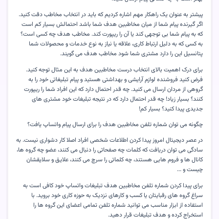
پیشتر به عنوان یک راهکار مهم اشاره کردیم که باید در انتخاب مخاطب دقت کنید.
اگر گیرنده پیام شما از میان مخاطبین هدف شما باشد احتمالش بسیار کم است
که به پیام شما بی توجهی کند یا آن را ریپورت کند. مخاطب هدف چه کسی است؟
به کسی که به دلیل ارتباط کاری، علاقه یا نیاز به نوع خدمات و محصولات شما
پتانسیل این را دارد مشتری شما شود مخاطب هدف می گویند
.
برای درک اهمیت بالای انتخاب درست مخاطبین هدف به این مثال توجه کنید.
فرض کنید فروشنده لوازم آرایشی و بهداشتی هستید و پیام تبلیغاتی خود را به
گروهی از مردان ارسال می کنید. چه قدر احتمال دارد که این افراد شما را ریپورت
کنند؟ بسیار زیاد! چه قدر احتمال دارد که در نتیجه تبلیغات خود مشتری های
جدیدی پیدا کنید؟ بسیار کم
!
چگونه می توان شماره تلفن مخاطبین هدف را برای ارسال پیام واتساپ یافت؟
در عصر دیجیتال امروز پیدا کردن اطلاعات شخصی افراد اصلا کار دشواری نیست. به
سادگی می توان دریافت که کلمات چه صفحاتی را دنبال می کنند، عضو چه گروه ها،
کانال ها و فروم هایی هستند، چه کلماتی را سرچ می کنند، علایق و سلایقشان
چیست و
...
برای پیدا کردن شماره تلفن مخاطبین هدف تبلیغات واتساپ خود کافی است به
سراغ گروه های رقبایتان یا کسب و کارهای نزدیک به حوزه کاری خود بروید. با
استفاده از ابزار مناسب می توانید شماره تلفن تمامی اعضای این گروه ها را
استخراج کرده و هدف تبلیغات قرار دهید
.