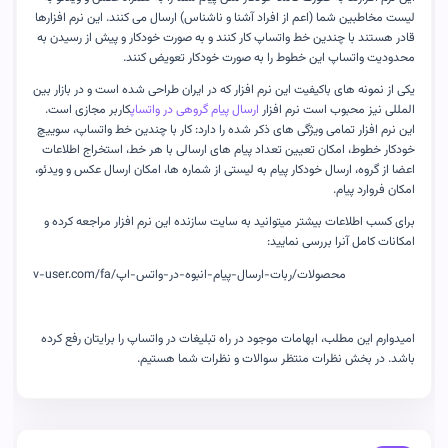
لیست مخاطبین شما (اعم از افراد آشنا و ناشناس) ارسال می کنند. این نرم افزارها
قادر هستند با چندین خط واتساپ کار کنند و به صورت خودکار و پیش از رسیدن به
محدودیت واتساپ این خطوط را به صورت خودکار تعویض کنند
.
یکی از نمونه های باکیفیت این نرم افزار که در ایران طراحی شده است و در بازار بین
المللی نیز محبوب است نرم افزار
ارسال پیام گروهی در واتساپ
کاربر مجازی است.
این نرم افزار تمامی ویژگی های ذکر شده را دارد: کار با چندین خط واتساپ، سوییچ
خودکار خطوط، امکان تعیین تعداد پیام های ارسالی با هر خط، استخراج اطلاعات
اعضا از گروه، ارسال خودکار پیام به لیستی از شماره ها، امکان ارسال عکس و ویدئو،
امکان فروارد پیام
.
برای کسب اطلاعات بیشتر میتوانید به سایت سازنده این نرم افزار مراجعه کرده و
امکانات کامل آنرا بررسی نمایید
:
v-user.com/fa/محصولات/ربات-ارسال-پیام-انبوه-در-واتس-اپ
امیدوارم این مطلب، ابهامات موجود در راه تبلیغات در واتساپ را برایتان رفع کرده
باشد. در بخش نظرات منتظر سوالات و نظرات شما هستیم
.