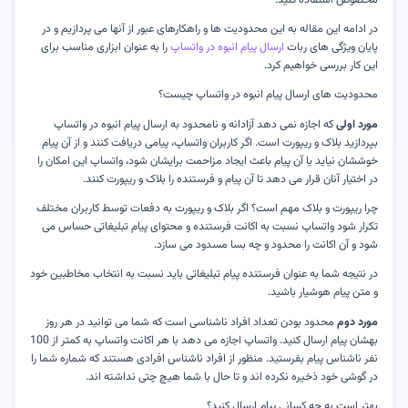
در ادامه این مقاله به این محدودیت ها و راهکارهای عبور از آنها می پردازیم و در
پایان ویژگی های ربات
ارسال پیام انبوه در واتساپ
را به عنوان ابزاری مناسب برای
این کار بررسی خواهیم کرد
.
محدودیت های ارسال پیام انبوه در واتساپ چیست؟
مورد اولی
که اجازه نمی دهد آزادانه و نامحدود به ارسال پیام انبوه در واتساپ
بپردازید بلاک و ریپورت است. اگر کاربران واتساپ، پیامی دریافت کنند و از آن پیام
خوششان نیاید یا آن پیام باعث ایجاد مزاحمت برایشان شود، واتساپ این امکان را
در اختیار آنان قرار می دهد تا آن پیام و فرستنده را بلاک و ریپورت کنند
.
چرا ریپورت و بلاک مهم است؟ اگر بلاک و ریپورت به دفعات توسط کاربران مختلف
تکرار شود واتساپ نسبت به اکانت فرستنده و محتوای پیام تبلیغاتی حساس می
شود و آن اکانت را محدود و چه بسا مسدود می سازد
.
در نتیجه شما به عنوان فرستنده پیام تبلیغاتی باید نسبت به انتخاب مخاطبین خود
و متن پیام هوشیار باشید
.
مورد دوم
محدود بودن تعداد افراد ناشناسی است که شما می توانید در هر روز
بهشان پیام ارسال کنید. واتساپ اجازه می دهد با هر اکانت واتساپ به کمتر از 100
نفر ناشناس پیام بفرستید. منظور از افراد ناشناس افرادی هستند که شماره شما را
در گوشی خود ذخیره نکرده اند و تا حال با شما هیچ چتی نداشته اند
.
بهتر است به چه کسانی پیام ارسال کنید؟