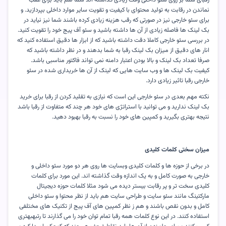
رقبای شما بر روی سئو داخلی وقت زیادی گذاشته اند شما هم باید برای عقب
نماندن در رقابت به تولید محتوای با کیفیت و تقویت سایر موارد داخلی بپردازید. و
برای سئو خارجی نیز در صورتی که رقب هزینه زیادی کرده باشند شما نیز نیاید در
بک لینک ها فاصله زیادی از آن ها داشته باشید و سئو آف پیج خود را تقویت کنید.
در بررسی سئو خارجی کاملا دقت داشته باشید که از ابزار ها دقیق استفاده کنید که
انار های دقیق از میزان بک لینک رقبا به شما بدهند و در نظر داشته باشید که
صرفا تعداد بک لینک و بالا بودن اعتبار دامنه نمی تواند فاکتور مناسبی باشد.
کیفیت بک لینک ها و وب سایت هایی که لینک از آن ها خریداری شده در سئو
خارجی رقبا تاثیر زیادی دارد
.
نکته مهم بعدی در سئو خارجی این است که نیازی به تقلید کردن از رقبا برای خرید
بک لینک ندارید و می توانید با استراتژی های خود هر چند که متفاوت از رقبا باشد
نتیجه بهتری بگیرید و کمپین های خود را نسبت به رقبا بهبود دهید
.
میزان سختی کلمات کلیدی
در برخی از حوزه ها و کلمات کلیدی وبسایت ها روی هر دو مورد سئو داخلی و
خارجی به صورت کامل و به یک اندازه وقت گذاشته اند. این مورد برای کلمات
کلیدی سخت تر و پر رقابت بیستر دیده می شود مثلا کلمات حوزه دیجیتال
مارکتینگ مانند سئو سایت و طراحی سایت هم باید از نظر محتوا و سئو داخلی
کامل و بدون نقص باشند و هم ز نظر کمپین های آف پیج از تکنیک های مختلفی
استفاده کنند. در این نوع کلمات همه رقبا تمام توان خود را می گذارند تا رتبهبهتری