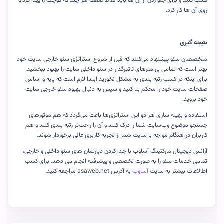
کسب کنند و برای جلو زدن از آن ها باید نقاط ضعف هر چند که کوچک را پیدا کرد و
روی آن ها کار کرد
.
نتیجه گیری
متخصصان سئو پیشنهاد می‌کنند که قبل از شروع استراتژی سئو خارجی سایت خود
بهتر است که تمامی پارامترهای تاثیرگذار در سئو داخلی سایت را بهبود ببخشید.
برای اینکه در کسب رتبه بندی به مشکل نخورید ابتدا لازم است که پایه و اساس
صفحات سایت خود را محکم بنا کنید و سپس به دنبال بهبود سئو خارجی سایت
خود بروید
.
استفاده و بهینه سازی هر دو این استراتژی‌ها باعث می‌گردد که هم موتورهای
جستجو موضوع وب‌سایت شما را درک کنند و آن را راحت‌تر رتبه بندی کنند و هم
کاربران در هنگام مواجه با سایت شما از تجربه کاربری عالی برخوردار شوند
.
آزانس دیجیتال مارکتینگ آساوب با جدا کردن دپارتمان های سئو داخلی و خارجی،
تمامی خدمات سئو را به صورت تخصصی و پیشرفته انجام می دهد. برای کسب
اطالاعات بیشتر به سایت
آساوب
به آدرس
asaweb.net
مراجعه کنید
.