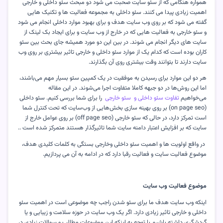
همواره هنگامی که از سئو سایت صحبت می شود دو مبحث سئو داخلی و خارجی
اهمیت زیادی پیدا می کنند. سئو داخلی به مجموعه فعالیت ها و تکنیک هایی
گفته می شود که بر روی وب سایت هدف و برای بهبود موارد داخلی انجام می شود
و سئو خارجی به فعالیت هایی که در خارج از وب سایت و برای ایجاد بک لینک از
سایت های دیگر انجام می شوند. در بین این دو مورد همیشه جای بحث بین سئو
کاران بوده است که کدام یک از موارد سئو داخلی و خارجی تاثیر بیشتری بر روی وب
سایت دارند تا بتوانند وقت بیشتری روی آن بگذارند
.
هر دو این موارد برای رسیدن به موفقیت در یک کمپین سئو بسیار مهم می‌باشند،
اما این روش‌ها در دو جبهه کاملا متفاوت اجرا می‌شوند. در این مقاله
می‌خواهیم
تفاوت سئو داخلی و سئو خارجی
را برای شما بررسی کنیم. سئو داخلی
(on page seo)
بر روی بهینه سازی بخش‌هایی از وب‌سایت که تحت کنترل شما
است تمرکز دارد، در حالی که سئو خارجی
(off page seo)
بر روی عوامل خارج از
سایت که بر افزایش اعتبار دامنه سایت شما تاثیرگذار هستند متمرکز شده است
..
در واقع اولویت ها و اهمیت سئو داخلی وخارجی بستگی به کلمات کلیدی هدف،
موضوع فعالیت سایت و فعالیت رقبا دارد که در ادامه به آن می پردازیم
.
موضوع فعالیت وب سایت
اینکه وب سایت هدف ما برای سئو شدن راجب چه موضوعی است در اهمیت سئو
داخلی و خارجی تاثیر زیادی دارد. اگر یک وب سایت در حوزه سلامت و زیبایی و یا
گردشگری داشته باشیم با توجه به اینکه این موضوعات مطالب و سوالات زیادی در