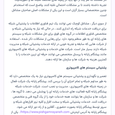
تجربه داشته باشند تا بر مشکلات احتمالی غلبه کنند. واضح است که استخدام
چنین متخصصانی بسیار گران است و این یکی از مشکلات اصلی صاحبان مشاغل
است
.
از سوی دیگر ، مشاغل کوچک نمی توانند یک تیم فناوری اطلاعات یا پشتیبانی شبکه
برای دریافت خدمات شبکه راه اندازی کنند ، در حالی که نیاز به پشتیبانی شبکه و
متخصص فناوری اطلاعات در گروه های فوق برای حل مشکلات شبکه و سیستم
های رایانه ای به طور منظم وجود دارد. برای رهایی از مشکلات ذکر شده ، استفاده
از شرکت هایی که سابقه و تجربه خوبی در ارائه خدمات پشتیبانی شبکه و مدیریت
شبکه دارند بسیار مثر است. شرکت های خدمات و پشتیبانی شبکه های کامپیوتری
مانند پیشگام رایانه با پرسنل متخصص می توانند حرفه ای ترین خدمات را با
کمترین هزینه به شرکت ها و سازمان ها ارائه دهند
.
پشتیبانی سیستم های کامپیوتری
تعمیر و نگهداری و پشتیبانی سیستم های کامپیوتری نیاز به یک متخصص دارد که
به طور مداوم شبکه و تمام اجزای آن را بررسی کند. پیشگام رایانه یک شرکت فعال
در زمینه شبکه های کامپیوتری ، مدیریت و نصب است. شرکت خدمات شبکه
پیشگام رایانه کلیه فعالیت های خدمات رایانه ای را پوشش می دهد. تا گروه ها ،
شرکت ها و سازمان ها بتوانند همه خدمات خود را از یک گروه فنی و متخصص
دریافت کنند. خدمات پشتیبانی شبکه و سخت افزار و کلیه نرم افزارهای شبکه و
سرور توسط پیشگام رایانه بصورت حضوری ، آفلاین و از راه دور ارائه می شود.
پیشگام رایانه به آدرس اینترنتی
https://www.pishgamrayaneh.com/
یکی از