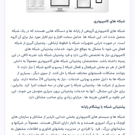
شبکه های کامپیوتری
شبکه های کامپیوتری گروهی از رایانه ها و دستگاه هایی هستند که در یک شبکه
متصل شده اند. این شبکه ها شامل سخت افزار و نرم افزار مورد نیاز برای آن گروه
است. در صورت خرابی تجهیزات شبکه یا خطوط ارتباطی ، پشتیبان گیری از شبکه
فعال می شود تا مشکل به موقع حل شود. خدمات پشتیبانی شبکه های
کامپیوتری نیاز به تخصص بالایی دارد و فرد پشتیبان شبکه باید تجربه کافی در این
زمینه داشته باشد. متخصصان پشتیبانی شبکه های کامپیوتری معمولاً به دانش
کامل از هر دو بخش غیرفعال و فعال شبکه ( پسیو و اکتیو شبکه ) نیاز دارند تا
بتوانند مشکلات قسمتهای مختلف شبکه را حل کنند. از سوی دیگر ، بسیاری از
شبکه ها به دلیل حجم و پویایی خدمات ، نیاز به پشتیبانی 24 ساعته دارند. برای
بسیاری از شرکت ها ، پشتیبانی شبکه را نمی توان در سه شیفت اجرا کرد. بنابراین ،
برای حل این مشکل ، آنها به خدمات پشتیبانی برون سپاری متوسل می شوند. این
امر علاوه بر کاهش هزینه ها ، مزایای زیادی برای صاحب مشاغل دارد
.
پشتیبانی شبکه با پیشگام رایانه
شبکه ها و سیستم های کامپیوتری بخشی جدایی ناپذیر از مشاغل و سازمان های
کوچک و بزرگ امروزی هستند و به ناچار دارای اشکال هستند. معمولاً در شرکتها و
سازمانهای بزرگ ، فرد یا افرادی در مدیریت بخشهای فناوری و اطلاعات مشغول به
کار هستند که هر یک از آنها باید در زمینه های مختلف شبکه ها و انفورماتیک