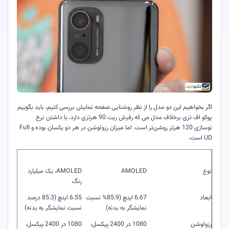
اگر بخواهیم این دو مدل را از نظر روشنایی صفحه نمایش بررسی کنیم، باید بگوییم
پوکو اف تری برخلاف مدل می که رفرش ریت 90 هرتزی دارد، با داشتن نرخ
نوسازی 120 هرتز روشن‌تر است. اما میزان رزولوشن در هر دو یکسان بوده و
Full
UD
است.
نوع
AMOLED
AMOLED
، یک میلیارد
رنگ
ابعاد
6.67 اینچ (85.9% نسبت
6.55 اینچ (85.3 درصد
نمایشگر به بدنه)
نسبت نمایشگر به بدنه)
رزولوشن
1080 در 2400 پیکسل،
1080 در 2400 پیکسل،