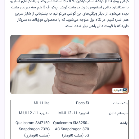
گوشی پوکو
F3
از تراشه اسنپ‌دراگون 870 5
G
استفاده می‌کند و بلندگوهای استریو
با استاندارد دالبی استموس دارد. در پشت گوشی پوکو اف 3 هم سه دوربین پشت
دیده می‌شود. از دیگر ویژگی‌های این گوشی می‌توانیم به پشتیبانی از شارژ سریع
هم اشاره کنیم. در نگاه اول متوجه می‌شوید که با محصولی فوق‌العاده سروکار
دارید که با قیمت عالی راهی بازار شده است
.
مشخصات
Poco f3
Mi 11 lite
سیستم عامل
اندروید 11،
MIUI 12
اندروید 11،
MIUI 12
تراشه
Qualcomm SM8250-
Qualcomm SM7150
Snapdragon 732G
AC Snapdragon 870
5G
(هفت نانومتر)
(هشت نانومتری)