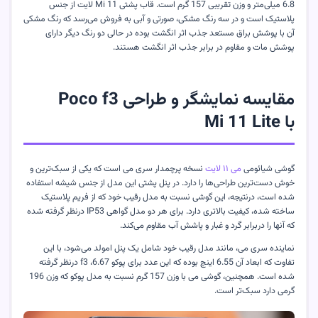
6.8 میلی‌متر و وزن تقریبی 157 گرم است. قاب پشتی
Mi 11
لایت از جنس
پلاستیک است و در سه رنگ مشکی، صورتی و آبی به فروش می‌رسد که رنگ مشکی
آن با پوشش براق مستعد جذب اثر انگشت بوده در حالی دو رنگ دیگر دارای
پوشش مات و مقاوم در برابر جذب اثر انگشت هستند
.
مقایسه نمایشگر و طراحی
Poco f3
با
Mi 11 Lite
گوشی شیائومی
می ۱۱ لایت
نسخه پرچمدار سری می است که یکی از سبک‌ترین و
خوش دست‌ترین طراحی‌ها را دارد. در پنل پشتی این مدل از جنس شیشه استفاده
شده است، درنتیجه، این گوشی نسبت به مدل رقیب خود که از فریم پلاستیک
ساخته شده، کیفیت بالاتری دارد. برای هر دو مدل گواهی
IP53
درنظر گرفته شده
که آنها را دربرابر گرد و غبار و پاشش آب مقاوم می‌کند.
نماینده سری می، مانند مدل رقیب خود شامل یک پنل امولد می‌شود، با این
تفاوت که ابعاد آن 6.55 اینچ بوده که این عدد برای پوکو
f3
،6.67 درنظر گرفته
شده است. همچنین، گوشی می با وزن 157 گرم نسبت به مدل پوکو که وزن 196
گرمی دارد سبک‌تر است.