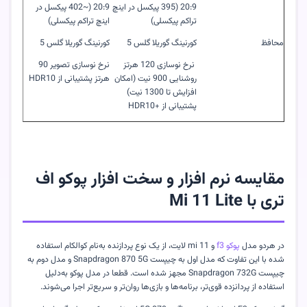
20:9 (395 پیکسل در اینچ
20:9 (~402 پیکسل در
تراکم پیکسلی)
اینچ تراکم پیکسلی)
محافظ
کورنینگ گوریلا گلس 5
کورنینگ گوریلا گلس 5
نرخ نوسازی 120 هرتز
نرخ نوسازی تصویر 90
روشنایی 900 نیت (امکان
هرتز پشتیبانی از
HDR10
افزایش تا 1300 نیت)
پشتیبانی از +
HDR10
مقایسه نرم افزار و سخت افزار پوکو اف
تری با
Mi 11 Lite
در هردو مدل
پوکو
f3
و
mi 11
لایت، از یک نوع پردازنده به‌نام کوالکام استفاده
شده با این تفاوت که مدل اول به چیپست
Snapdragon 870 5G
و مدل دوم به
چیپست
Snapdragon 732G
مجهز شده است. قطعا در مدل پوکو به‌دلیل
استفاده از پردانزده قوی‌تر، برنامه‌ها و بازی‌ها روان‌تر و سریع‌تر اجرا می‌شوند.