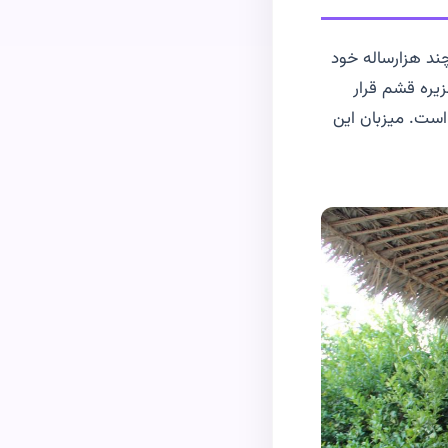
 چند هزارساله خود
زیره قشم قرار
 تدارک دیده است. میزبان این