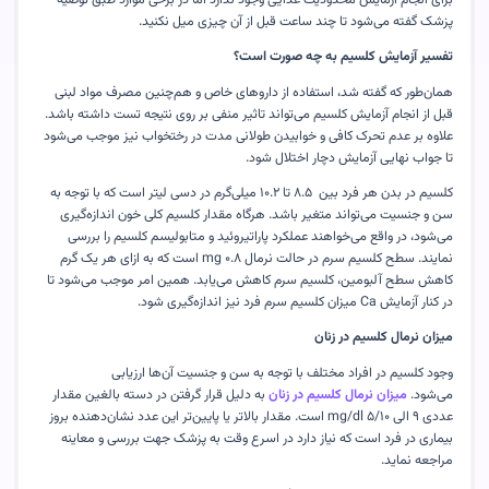
پزشک گفته می‌شود تا چند ساعت قبل از آن چیزی میل نکنید
.
تفسیر آزمایش کلسیم به چه صورت است؟
همان‌طور که گفته شد، استفاده از داروهای خاص و هم‌چنین مصرف مواد لبنی
قبل از انجام آزمایش کلسیم می‌تواند تاثیر منفی بر روی نتیجه تست داشته باشد.
علاوه بر عدم تحرک کافی و خوابیدن طولانی مدت در رختخواب نیز موجب می‌شود
تا جواب نهایی آزمایش دچار اختلال شود
.
کلسیم در بدن هر فرد بین
۸.۵
تا
۱۰.۲
میلی‌گرم در دسی لیتر است که با توجه به
سن و جنسیت می‌تواند متغیر باشد. هرگاه مقدار کلسیم کلی خون اندازه‌گیری
می‌شود، در واقع می‌خواهند عملکرد پاراتیروئید و متابولیسم کلسیم را بررسی
نمایند. سطح کلسیم سرم در حالت نرمال
۰.۸
mg
است که به ازای هر یک گرم
کاهش سطح آلبومین، کلسیم سرم کاهش می‌یابد. همین امر موجب می‌شود تا
در کنار آزمایش
Ca
میزان کلسیم سرم فرد نیز اندازه‌گیری شود
.
میزان نرمال کلسیم در زنان
وجود کلسیم در افراد مختلف با توجه به سن و جنسیت آن‌ها ارزیابی
می‌شود
.
میزان نرمال کلسیم در زنان
به دلیل قرار گرفتن در دسته بالغین مقدار
عددی
۹
الی
۵/۱۰
mg/dl
است. مقدار بالاتر یا پایین‌تر این عدد نشان‌دهنده بروز
بیماری در فرد است که نیاز دارد در اسرع وقت به پزشک جهت بررسی و معاینه
مراجعه نماید
.