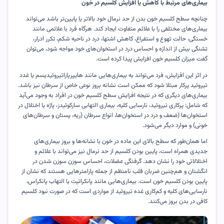
بیماری‌های مرتبط با کاهش یا افزایش کلسیم در خون
چنانچه سطح کلسیم خون بدن از حد نرمال خود بالاتر یا پایین‌تر باشد می‌تواند
بیماری‌های مختلفی را با علائم متفاوت ایجاد کند. هرگاه فرد با علائمی مانند
خستگی، حالت تهوع و استفراغ، کاهش اشتها، درد در ناحیه شکم، تکرر ادرار،
تشنگی بیش از اندازه و احساس درد در استخوان‌های خود مواجه شود، می‌توان
گفت میزان کلسیم خون افزایش پیدا کرده است
.
در اثر این افزایش، فرد می‌تواند به بیماری‌هایی مانند هایپرپاراتیروئیدیسم یا غدد
تیروئید پرکار مبتلا شود که ممکن است نشانه بروز نوعی خاص از سرطان نیز باشد.
بیماری‌های دیگری که در نتیجه افزایش سطح کلسیم خون در افراد به وجود می‌آید
که شامل: پرکاری تیروئید، نارسایی کلیه، بیماری التهابی سارکوئیدز، پاژه یا اختلال در
استخوان‌ها (ضعف و درد در استخوان‌ها، انواع سرطان (ریه، پستان و سرطان‌های
خونی) و موارد دیگر می‌شود
.
اما همان‌طور که سطح بالای این ماده در خون با نشانه‌ها و بروز بیماری‌های
جدیدی همراه است، پایین بودن کلسیم از حد نرمال نیز می‌تواند با علائم و
اختلالاتی خود را نشان دهد. گرفتگی عضلات، احساس سوزن سوزن شدن در
انگشتان و هم‌چنین ضربان قلب نامنظم از جمله پارامترهایی هستند که نشان از
پایین بودن کلسیم خون است. بیماری‌هایی مانند پانکراتیت یا التهاب پانکراس،
نارسایی‌های کلیه و کم‌کاری غده تیروئید از مواردی است که در صورت نبود کلسیم
کافی در بدن بروز می‌کنند
.