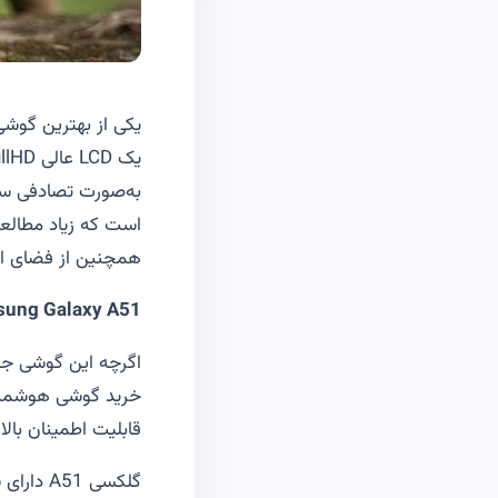
یک
LCD
عالی
FullHD+
به‌صورت تصادفی سقو
همچنین از فضای از فضای ذخیره‌س
ung Galaxy A51
اگرچه این گوشی جد
خرید گوشی هوشمند 
قابلیت اطمینان بال
گلکسی
A51
دارای