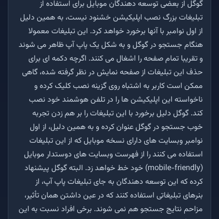
گوگل از بعضی توسعه دهندگان موبایل برای استفاده از
تبلیغات بزرگ نصب اپلیکیشن خشنود نیست، به همین دلیل
از اول نوامبر با آنها برخورد خواهد کرد. این تبلیغات معمولا
هنگام جستجو در گوگل و به شکل یک پاپ آپ ظاهر می شوند
و تقریبا تمام صفحه را اشغال می کنند. اگرچه دکمه ای برای
حذف این تبلیغات از صفحه نمایش در نظر گرفته شده، گاهی
ممکن است کاربر به اشتباه روی گزینه نصب کلیک کرده و
ناخواسته این اپلیکیشن ها را در تلفن هوشمند خود نصب
کند. گوگل دلیل برخورد با این تبلیغات را بر هم زدن تجربه
خوب جستجو در گوگل عنوان کرده و به همین دلیل، از اول
نوامبر وبسایت های دارای نسخه موبایل که از این تبلیغات
استفاده می کنند را از فهرست وبسایت های دوستدار موبایل
(mobile-friendly) خود خط خواهد زد. البته گوگل پیشنهاد
کرده که این توسعه دهندگان به جای تبلیغات پاپ آپ، از
بنرهای تبلیغاتی استفاده کنند که در عین داشتن همان تأثیر،
مزاحم نتایج جستجو هم نمی شوند. برخی افراد نسبت به این