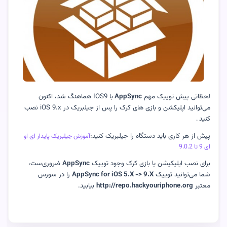
لحظاتی پیش توییک مهم
AppSync
با IOS9 هماهنگ شد، اکنون
می‌توانید اپلیکشن و بازی های کرک را پس از جیلبریک در iOS 9.x نصب
کنید
.
پیش از هر کاری باید دستگاه را جیلبریک کنید:
آموزش جیلبریک پایدار ای او
ای 9 تا 9.0.2
برای نصب اپلیکیشن یا بازی کرک وجود توییک
AppSync
ضروری‌ست،
شما می‌توانید توییک
AppSync for iOS 5.X -> 9.X
را در سورس
معتبر
http://repo.hackyouriphone.org
بیابید.