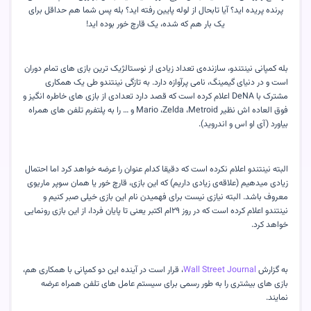
پرنده پریده اید؟ آیا تابحال از لوله پایین رفته اید؟ بله پس شما هم حداقل برای
یک بار هم که شده، یک قارچ خور بوده اید!
بله کمپانی نینتندو، سازنده‌ی تعداد زیادی از نوستالژیک ترین بازی های تمام دوران
است و در دنیای گیمینگ، نامی پرآوازه دارد. به تازگی نینتندو طی یک همکاری
مشترک با DeNA اعلام کرده است که قصد دارد تعدادی از بازی های خاطره انگیز و
فوق العاده اش نظیر Mario ،Zelda ،Metroid و … را به پلتفرم تلفن های همراه
بیاورد (آی او اس و اندروید).
البته نینتندو اعلام نکرده است که دقیقا کدام عنوان را عرضه خواهد کرد اما احتمال
زیادی میدهیم (علاقه‌ی زیادی داریم) که این بازی، قارچ خور یا همان سوپر ماریوی
معروف باشد. البته نیازی نیست برای فهمیدن نام این بازی خیلی صبر کنیم و
نینتندو اعلام کرده است که در روز ۲۹ام اکتبر یعنی تا پایان فردا، از این بازی رونمایی
خواهد کرد.
به گزارش
Wall Street Journal
، قرار است در آینده این دو کمپانی با همکاری هم،
بازی های بیشتری را به طور رسمی برای سیستم عامل های تلفن همراه عرضه
نمایند.