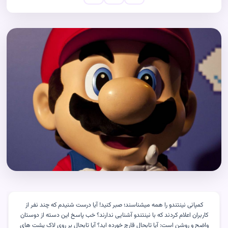
کمپانی نینتندو را همه میشناسند؛ صبر کنید! آیا درست شنیدم که چند نفر از
کاربران اعلام کردند که با نینتندو آشنایی ندارند؟ خب پاسخ این دسته از دوستان
واضح و روشن است: آیا تابحال قارچ خورده اید؟ آیا تابحال بر روی لاک پشت های