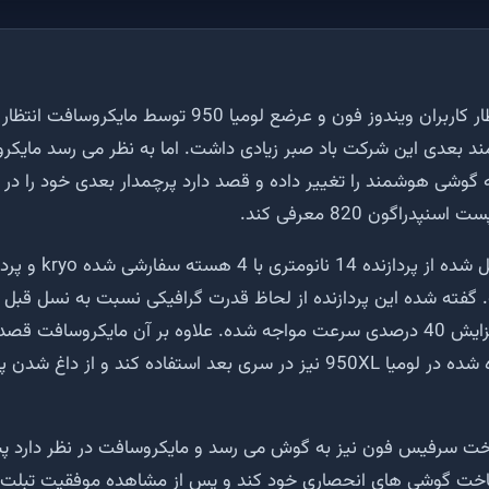
پس از مدت ها انتظار کاربران ویندوز فون و عرضع لومیا 950 ت
د بعدی این شرکت باد صبر زیادی داشت. اما به نظر می رسد مایک
پردازنده 820 تشکیل شده از پر
Adreno 430، با افزایش 40 درصدی سرعت مواجه شده. علاوه بر آن مایکروسافت
خنک کننده استفاده شده در لومیا 950XL نیز در سری بعد استفاده کند و از 
اخت سرفیس فون نیز به گوش می رسد و مایکروسافت در نظر دارد پس
 ساخت گوشی های انحصاری خود کند و پس از مشاهده موفقیت تبل