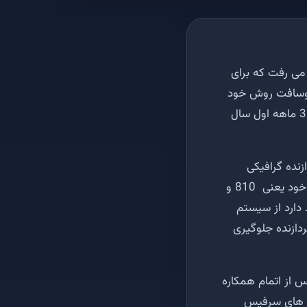
وسط مایکروسافت انتظار می رفت که برای
روسافت روش خود
برای معرفی و عرضه گوشی هوشمند را تغییر داده و قصد دارد پرچمدار بعدی خود را در 3 ماهه اول سال
دازنده 14 نانومتری با 4 هسته سفارشی شده kryo و پردازنده گرافیکی
Adreno 530 است. گفته شده این پردازنده از لحاظ قدرت گرافیکی نسبت به نسل قبل خود یعنی 810 و
 قصد دارد از سیستم
داغ شدن پردازنده جلوگیری
 از اتمام همکاره
ت های سرفیس