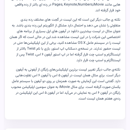
هایی مانند Pages, Keynote,Numbers,iMovie در رده ای بالتر از رده واقعی
خود قرار گرفته اند.
نکته ی جالب دیگر این است که این لیست در گجت های مختلف رده بندی
متفاوتی را نشان می دهد و احتمال دارد مشکل از الگوریتم این رده بندی باشد. به
عنوان مثال در لیست بیشترین دانلود در آیفون های اپل بسیاری از برنامه های
اختصاصی این شرکت را در این لیست مشاهده شد.این در حالی است که اگر همان
لیست را در سیستم عامل OS X مشاهده کنید، برخی از این اپلیکیشن‌ها حتی در
لیست حضور ندارند. در نسخه‌ی دسکتاپ اپ استور، بازی با نام Twist بالاتر از
اینستاگرام و اسنپ چت قرار گرفته اما در اپ استور آیفون ۶ اس، Twist پس از
ایسنتاگرام و اسنپ چت قرار دارد.
نکته‌ی جالب دیگر تغییر لیست برترین اپلیکیشن‌های رایگان از آیفونی به آیفون
دیگر است. برای مثال همان لیست در آیفون ۵ اس با آیفون ۶ اس تفاوت‌هایی
دارد. گفتنی است این آزمایش به صورت همزمان بر روی دو آیفون با سیستم عامل
یکسان صورت گرفته است. برای مثال iMovie به عنوان سومین اپلیکیشن محبوب
رایگان در آیفون ۶ اس به نمایش در می‌آيد اما در آیفون ۵ اس این اپلیکیشن در
رده‌ی هفتم همان لیست است.