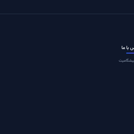
 با ما
یشگامیت
یران، تهران
ت در خبرنامه