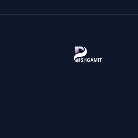
پیشگامیت، مرجع تخصصی آموزش فناوری اطلاعات و اخبار تکنولوژی 
زبان فارسی. آموزش‌های گام‌به‌گام ویندوز، اندروید، برنامه‌نویسی، امنی
سایبری، بررسی تخصصی گوشی و لپ‌تاپ، ابزارهای آنلاین رایگان و پلتف
پرسش و پاسخ IT