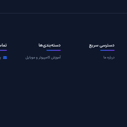
دسترسی سریع
دسته‌بندی‌ها
تماس
درباره ما
آموزش کامپیوتر و موبایل
پ
به
تماس با ما
تکنولوژی
ا
ت
قوانین و مقررات
مقالات
عضوی
رم
RSS خوراک
بازی
© ۱۴۰۵ پیشگامیت. تمامی حقوق محفوظ است.