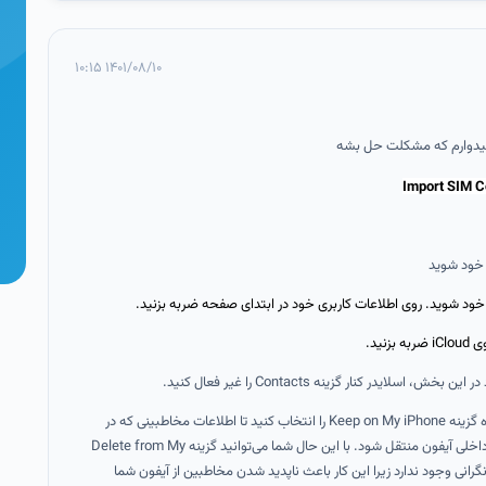
۱۴۰۱/۰۸/۱۰ ۱۰:۱۵
امیدوارم که مشکلت حل بشه
Import SIM C
 خود شوید
ود شوید. روی اطلاعات کاربری خود در ابتدای صفحه ضربه بزنید.
ید.
ایدر کنار گزینه Contacts را غیر فعال کنید.
مرحله چهارم: در منو پاپ آپ ظاهر شده گزینه Keep on My iPhone را انتخاب کنید تا اطلاعات مخاطبینی که در
آیکلود شما ذخیره شده بود به حافظه داخلی آیفون منتقل شود. با این حال شما می‌توانید گزینه Delete from My
 جای نگرانی وجود ندارد زیرا این کار باعث ناپدید شدن مخاطبین از آیفون شما