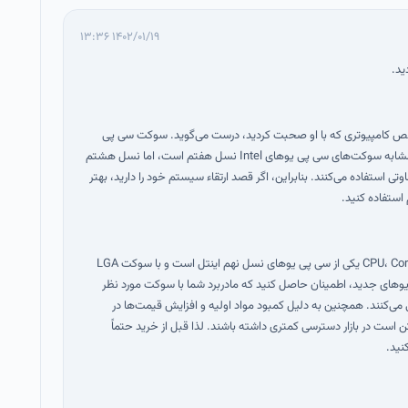
۱۴۰۲/۰۱/۱۹ ۱۳:۳۶
ید.
صص کامپیوتری که با او صحبت کردید، درست می‌گوید. سوکت سی پی
یو‌های Core i3-7100 و Pentium G4560 مشابه سوکت‌های سی پی یوهای Intel نسل هفتم است، اما نسل هشتم
I از سوکت‌های متفاوتی استفاده می‌کنند. بنابراین، اگر قصد ارتقاء سیستم خود را دارید، بهتر
استفاده کنید.
در مورد پیشنهاد شما برای خرید CPU، Core i3-9100F یکی از سی پی یو‌های نسل نهم اینتل است و با سوکت LGA
پی یو‌های جدید، اطمینان حاصل کنید که مادربرد شما با سوکت مورد نظر
 می‌کنند. همچنین به دلیل کمبود مواد اولیه و افزایش قیمت‌ها در
است در بازار دسترسی کمتری داشته باشند. لذا قبل از خرید حتماً
نید.