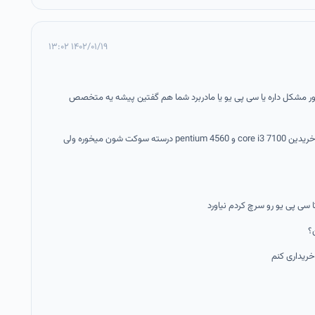
۱۴۰۲/۰۱/۱۹ ۱۳:۰۲
اور مشکل داره یا سی پی یو یا مادربرد شما هم گفتین پیشه یه متخصص
رفتم و اونجا گفتن CPU هایی که شما خریدین core i3 7100 و pentium 4560 درسته سوکت شون میخوره ولی
 سی پی یو رو سرچ کردم نیاورد
؟