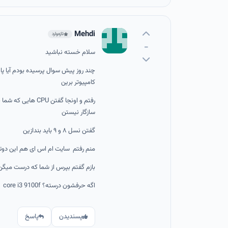
Mehdi
تازه‌وارد
-
سلام خسته نباشید
چند روز پیش سوال پرسیده بودم آیا پ
کامپیوتر برین
سازگار نیستن
گفتن نسل ۸ و ۹ باید بندازین
منم رفتم سایت ام اس ای هم این دوتا
بازم گفتم بپرس از شما که درست میگن
اگه حرفشون درسته؟ core i3 9100f خریداری کنم
پسندیدن
پاسخ