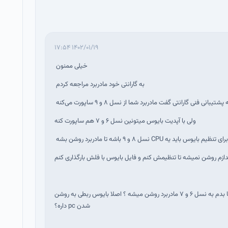
۱۴۰۲/۰۱/۱۹ ۱۷:۵۴
خیلی ممنون
به
گارانتی خود مادربرد مراجعه کردم
پشتیبانی فنی گارانتی گفت مادربرد شما از نسل ۸ و ۹ ساپورت می‌کنه
ولی با آپدیت بایوس میتونین نسل ۶ و ۷ هم ساپورت کنه
یم بایوس باید یه CPU نسل ۸ و ۹ باشه تا مادربرد روشن بشه
یعنی قبول دارین بایوس ارتقا بدم به نسل ۶ و ۷ مادربرد روشن میشه ؟ اصلا بایوس ربطی به روشن
شدن pc داره؟