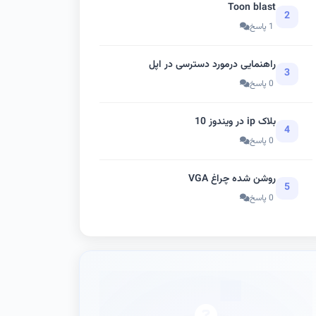
Toon blast
2
1 پاسخ
راهنمایی درمورد دسترسی در اپل
3
0 پاسخ
بلاک ip در ویندوز 10
4
0 پاسخ
روشن شده چراغ VGA
5
0 پاسخ