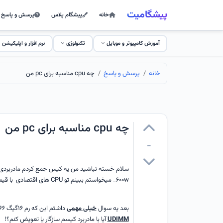
پیشگامیت
خانه
پیشگام پلاس
پرسش و پاسخ
آموزش کامپیوتر و موبایل
تکنولوژی
نرم افزار و اپلیکیشن
خانه
پرسش و پاسخ
چه cpu مناسبه برای pc من
چه cpu مناسبه برای pc من
-
۶۰۰w_ میخواستم ببینم تو CPU های اقتصادی با قیمت پایین چه مدل CPU مناسبه واسه این سیستم؟
بعد یه سوال
خیلی مهمی
داشتم این که رم ۱۶گیگ ۲۶۶۶ گیگاهرتز که دارم از نوع
UDIMM
آیا با مادربرد کیسم سازگار یا تعویض کنم؟!