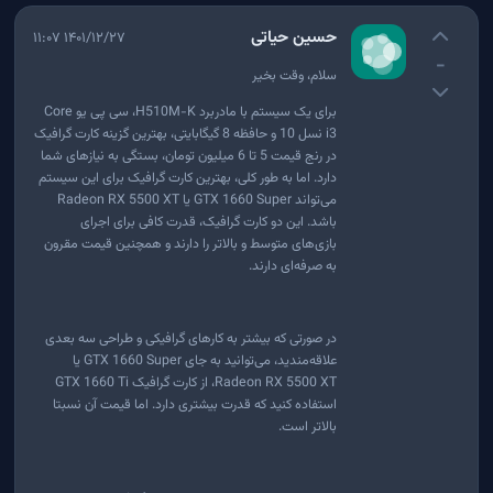
حسین حیاتی
۱۴۰۱/۱۲/۲۷ ۱۱:۰۷
-
سلام، وقت بخیر
برای یک سیستم با مادربرد H510M-K، سی پی یو Core
i3 نسل 10 و حافظه 8 گیگابایتی، بهترین گزینه کارت گرافیک
در رنج قیمت 5 تا 6 میلیون تومان، بستگی به نیازهای شما
دارد. اما به طور کلی، بهترین کارت گرافیک برای این سیستم
می‌تواند GTX 1660 Super یا Radeon RX 5500 XT
باشد. این دو کارت گرافیک، قدرت کافی برای اجرای
بازی‌های متوسط و بالاتر را دارند و همچنین قیمت مقرون
به صرفه‌ای دارند.
در صورتی که بیشتر به کارهای گرافیکی و طراحی سه بعدی
علاقه‌مندید، می‌توانید به جای GTX 1660 Super یا
Radeon RX 5500 XT، از کارت گرافیک GTX 1660 Ti
استفاده کنید که قدرت بیشتری دارد. اما قیمت آن نسبتا
بالاتر است.