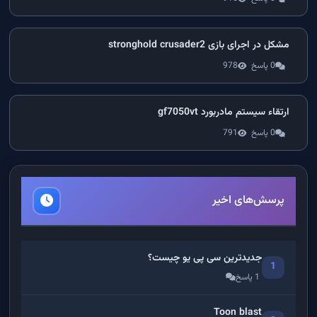
مشکل در اجرای بازی stronghold crusader2
0 پاسخ
978
ارتقاء سیستم مادربورد gf7050vt
0 پاسخ
791
پرسش‌های اخیر
جدیدترین سی پی یو چیست؟
1
1 پاسخ
Toon blast