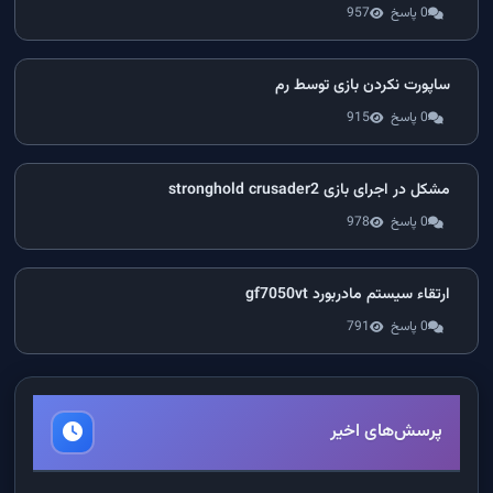
0 پاسخ
957
ساپورت نکردن بازی توسط رم
0 پاسخ
915
مشکل در اجرای بازی stronghold crusader2
0 پاسخ
978
ارتقاء سیستم مادربورد gf7050vt
0 پاسخ
791
پرسش‌های اخیر