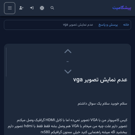
پیشگامیت
خانه
پرسش و پاسخ
عدم نمایش تصویر vga
-
عدم نمایش تصویر vga
سلام خوبید سلام یک سوال داشتم
کیس کامپیوتر من با VGA تصویر نمی‌ده اما با کابل HDMI گرافیک وصل میکنم
تصویر دارم علت چیه من میخام با VGA هم وصل بشه فقط فقط با hdmi تصویر دارم
ببخشید اگه میشه راهنمایی کنید خیلی ممنون گرافیکم rx580