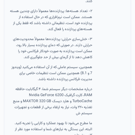
کنند.
۲- تعداد هسته‌ها: پردازنده‌ها معمولاً دارای چندین هسته
هستند. ممکن است نرم‌افزاری که در حال استفاده از
پردازنده خود است، تنظیماتی داشته باشد که فقط یکی از
هسته‌های پردازنده را فعال کند.
۳- خنثی‌سازی حرارتی: پردازنده‌ها معمولاً محدودیت‌های
حرارتی دارند. در صورتی که دمای پردازنده بسیار بالا رود،
ممکن است پردازنده به صورت خودکار فرکانس خود را
کاهش دهد تا از گرمای بیش از حد جلوگیری کند.
همچنین، سیستم عاملی که از آن استفاده می‌کنید (ویندوز
7 و 8.1) همچنین ممکن است تنظیمات خاصی برای
مدیریت فرکانس پردازنده داشته باشد.
درباره مشخصات دیگر سیستم شما، ۴ گیگابایت حافظه
RAM، کارت گرافیک Nvidia GeForce 6200
TurboCache و هارد دیسک MAXTOR 320 GB و منبع
تغذیه ۲۲۰ وات، نیاز به ارتقاء برخی از قطعات و تجهیزات
سیستم ش
ما مطرح می‌شود تا بهبود عملکرد و کارایی را تجربه کنید.
البته، این بستگی به نیازهای شما و استفاده مورد نظر از