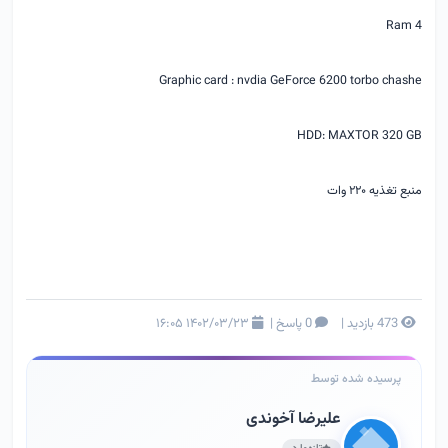
Ram 4
Graphic card : nvdia GeForce 6200 torbo chashe
HDD: MAXTOR 320 GB
منبع تغذیه ۲۲۰ وات
473 بازدید
|
0 پاسخ
|
۱۴۰۲/۰۳/۲۳ ۱۶:۰۵
پرسیده شده توسط
علیرضا آخوندی