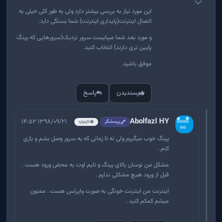
این مورد نیاز به بررسی بیشتر دارد ولی به طور کلی خیلی به
اتصال اینترنت(پایداری اینترنت) شما بستگی دارد.
و مورد بعد شما میبایست سرور نزدیک(سرورهایی که پینگ
پایین تری دارند) انتخاب کنید.
موفق باشید
پسندیدن
پاسخ
Abolfazl HY
۱۳۹۸/۰۹/۲۱ ۱۴:۵۲
پرسشگر
تازه‌وارد
پینگ خوب میگیرم ولی نه تا زمانی که به سرور وصل بشم و بازی
کنم .
مشکل من نوسان بالای پینگ و تایم اوت به محض ورود هست .
قبل از ورود هیچ مشکلی ندارم .
اینترنت من اینترنت خونگی به صورت وایرلس هست . ممنون
میشم کمکم کنید .