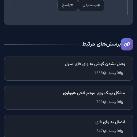
پسندیدن
پاسخ
پرسش‌های مرتبط
وصل نشدن گوشی به وای فای منزل
0 پاسخ
1555
مشکل پینگ روی مودم 4جی هوواوی
0 پاسخ
793
اتصال به وای فای
0 پاسخ
547