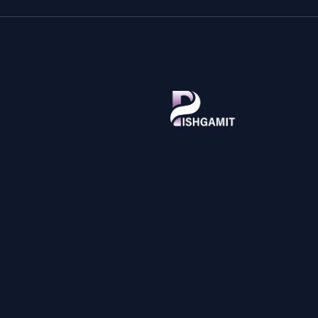
پیشگامیت، مرجع تخصصی آموزش فناوری اطلاعات و اخبار تکنولوژی 
زبان فارسی. آموزش‌های گام‌به‌گام ویندوز، اندروید، برنامه‌نویسی، امنی
سایبری، بررسی تخصصی گوشی و لپ‌تاپ، ابزارهای آنلاین رایگان و پلتف
پرسش و پاسخ IT