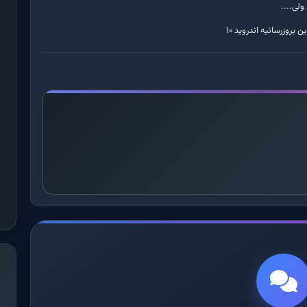
ولی....