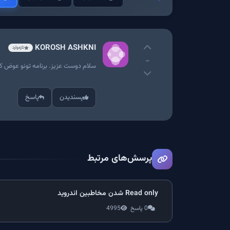
‪KOROSH ASHKNI‬‏
تازه‌وارد
-
سلام دوست عزیز. برنامه تونو عوض 
پسندیدن
پاسخ
پرسش‌های مرتبط
Read only شدن مخاطبین اندروید
0 پاسخ
4995