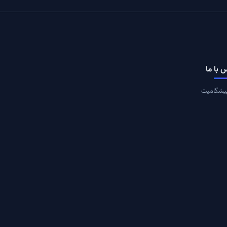
 با ما
یشگامیت
یران، تهران
ت در خبرنامه