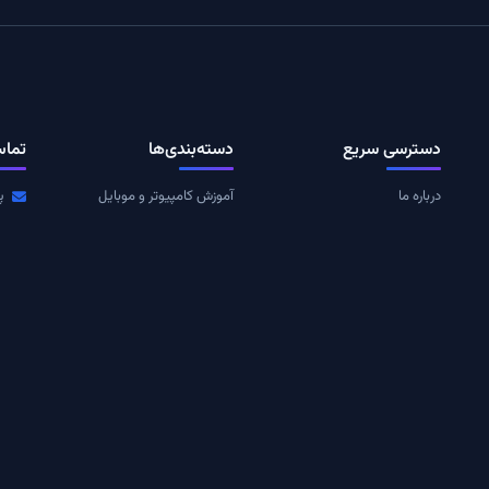
دسترسی سریع
دسته‌بندی‌ها
تماس
درباره ما
آموزش کامپیوتر و موبایل
پ
به
تماس با ما
تکنولوژی
ا
ت
قوانین و مقررات
مقالات
عضوی
رم
RSS خوراک
بازی
© ۱۴۰۵ پیشگامیت. تمامی حقوق محفوظ است.
ساخته شده با
در ایران