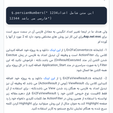
 $.persianNumbers("این متن شامل اعداد1234 
فارسی می باشد 12344")
ولی هدف ما در اینجا تغییر اعداد انگیسی به معادل فارسی آن در سمت سرور است
برای
Asp.net mvc
برای این کار نیز روش های مختلفی وجود دارد که 2 مورد از آنها را
آورده ام
1- کتابخانه En2FaConvertor.cs را از
این لینک
دانلود و به پروژه خود اضافه کنیداین
کلاس یک ActionFiter است و وظیفه آن تبدیل اعداد به فارسی در زمان Exectue
شدن اکشن (در متد OnResultExecuted) می باشد.نکته : فراموش نکنید که این
Filter را به صورت سراسری در متد Application_Start اضافه کنید تا در کل پروژه برای
همه اکشن ها اعمال شود
2- کتابخانه En2FaViewResult.cs را از
این لینک
دانلود و به پروژه خود اضافه
کنیداین کلاس یک ViewResult (نوعی از ActionResult) می باشد که وظیفه آن نیز
تبدیل اعداد به فارسی به هنگان رند شدن View می باشدنکته : برای استفاده از آن
فقط کافیست نوع خروجی اکشن خود را En2FaViewResult قرار دهید.مقاله زیر
توانسته با استفاده از همین روش در ActionFilter ها، کلمات کلیدی دلخواه خود را رد
صفحه Highlight کند.به عنوان مثال از این روش میتوانید برای Highlight کردن کلمه
سرچ شده به هنگام نمایش نتایج جستجو به کاربر استفاده کنید.