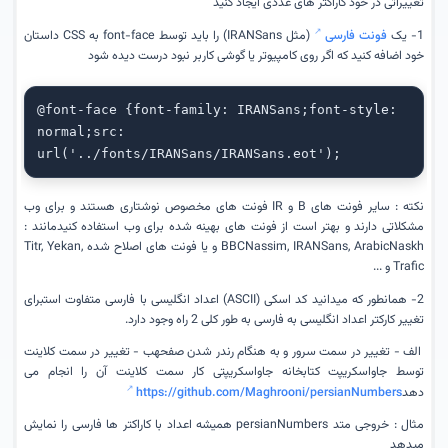
تغییراتی در خود کاراکتر های عددی ایجاد کنید
1- یک
فونت فارسی
(مثل IRANSans) را باید توسط font-face به CSS داستان
خود اضافه کنید که اگر روی کامپیوتر یا گوشی کاربر نبود درست دیده شود
@font-face {font-family: IRANSans;font-style: 
normal;src: 
url('../fonts/IRANSans/IRANSans.eot');
نکته : سایر فونت های B و IR فونت های مخصوص نوشتاری هستند و برای وب
مشکلاتی دارند و بهتر است از فونت های بهینه شده برای وب استفاده کنیدمانند :
BBCNassim, IRANSans, ArabicNaskh و یا فونت های اصلاح شده Titr, Yekan,
Trafic و ...
2- همانطور که میدانید کد اسکی (ASCII) اعداد انگلیسی با فارسی متفاوت استبرای
تغییر کارکتر اعداد انگلیسی به فارسی به طور کلی 2 راه وجود دارد.
الف - تغییر در سمت سرور و به هنگام رندر شدن صفحهب - تغییر در سمت کلاینت
توسط جاواسکریپت کتابخانه جاواسکریپتی کار سمت کلاینت آن را انجام می
دهد
https://github.com/Maghrooni/persianNumbers
مثال : خروجی متد persianNumbers همیشه اعداد با کاراکتر ها فارسی را نمایش
میدهد