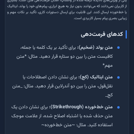
یکی از ویژگی‌های نادیده گرفته شده در واتساپ، امکان فرمت‌دهی متن است. بسیاری
از کاربران نمی‌دانند که می‌توانند بدون نیاز به هیچ ابزاری، پیام‌های خود را بولد، ایتالیک
یا خط‌خورده ارسال کنند. این قابلیت برای ارسال دستورات کاری، تأکید بر نکات مهم و
زیبایی بصری پیام بسیار کاربردی است.
کدهای فرمت‌دهی
متن بولد (ضخیم):
برای تأکید بر یک کلمه یا جمله،
کافیست متن را بین دو ستاره قرار دهید. مثال: *متن
مهم*
متن ایتالیک (کج):
برای نشان دادن اصطلاحات یا
نقل‌قول، متن را بین دو آندرلاین قرار دهید. مثال: _متن
کج_
متن خط‌خورده (Strikethrough):
برای نشان دادن یک
متن حذف شده یا اشتباه اصلاح شده، از علامت موجک
استفاده کنید. مثال: ~متن خط‌خورده~