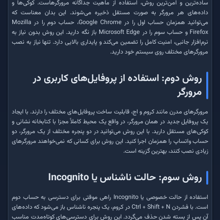
ساده‌ترین و امن‌ترین روش، استفاده از ماهیت جداگانه مرورگرهاست. کوکی‌ها و
داده‌های هر مرورگر به صورت مستقل ذخیره می‌شوند. این بدان معناست که
می‌توانید همزمان حساب اول را در Google Chrome، حساب دوم را در Mozilla
Firefox و حساب سوم را در Microsoft Edge باز نگه دارید. این روش بدون نیاز به
نرم‌افزار جانبی، امنیت کامل را تضمین می‌کند و پایداری بالایی دارد. تنها نیاز به نصب
مرورگرهای مختلف روی سیستم خود دارید.
روش دوم: استفاده از پروفایل‌های کاربری در
مرورگر
مرورگرهای مدرن مانند کروم و اج، قابلیت ساخت پروفایل‌های مختلف را دارند. با ایجاد
یک پروفایل جدید در همان مرورگر، در واقع یک محیط کاملاً مجزا با کتابخانه نشانی و
کوکی‌های مستقل دارید. با این روش می‌توانید در دو پنجره مختلف از یک مرورگر، دو
حساب واتساپ را همزمان اجرا کنید. این روش برای کسانی که نمی‌خواهند مرورگرهای
زیادی نصب کنند، بهترین گزینه است.
روش سوم: حالت ناشناس یا Incognito
استفاده از حالت خصوصی یا Incognito راهی موقتی برای دسترسی به حساب دوم
است. با فشردن Ctrl + Shift + N در کروم، یک پنجره ناشناس باز می‌شود که داده‌های
آن پس از بسته شدن حذف می‌گردد. این روش برای دسترسی‌های کوتاه‌مدت مناسب