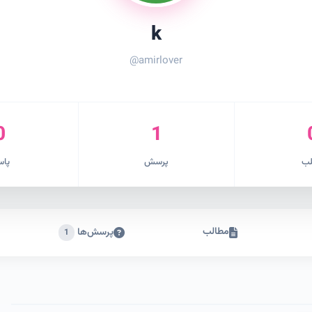
k
@amirlover
0
1
ب
پرسش
پاس
مطالب
پرسش‌ها
1