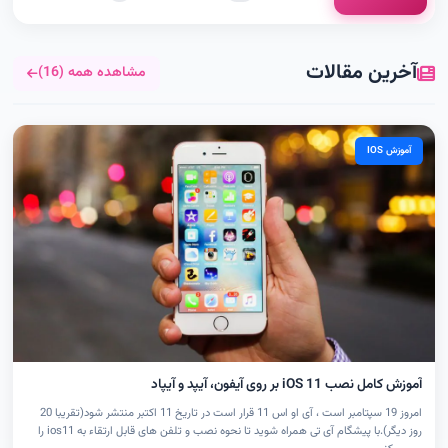
آخرین مقالات
مشاهده همه (16)
آموزش IOS
آموزش کامل نصب iOS 11 بر روی آیفون، آیپد و آیپاد
امروز 19 سپتامبر است ، آی او اس 11 قرار است در تاریخ 11 اکتبر منتشر شود(تقریبا 20
روز دیگر).با پیشگام آی تی همراه شوید تا نحوه نصب و تلفن های قابل ارتقاء به ios11 را