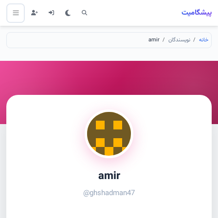
پیشگامیت
خانه
نویسندگان
amir
amir
@ghshadman47