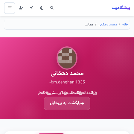
پیشگامیت
خانه
محمد دهقانی
مطالب
محمد دهقانی
@m.dehghani1335
0
مقاله
0
مطلب
1
پرسش
0
نظر
بازگشت به پروفایل