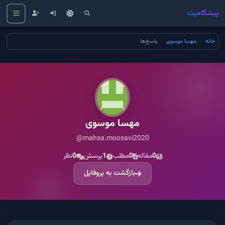
پیشگامیت
خانه
مهسا موسوی
پاسخ‌ها
مهسا موسوی
@mahsa.moosavi2020
0
مقاله
0
مطلب
1
پرسش
0
نظر
بازگشت به پروفایل