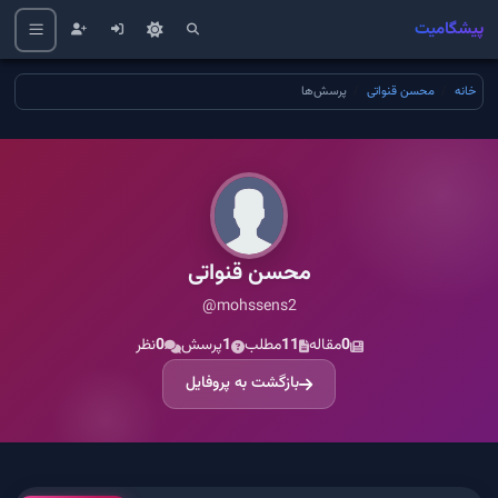
پیشگامیت
خانه
محسن قنواتی
پرسش‌ها
محسن قنواتی
@mohssens2
0
مقاله
11
مطلب
1
پرسش
0
نظر
بازگشت به پروفایل