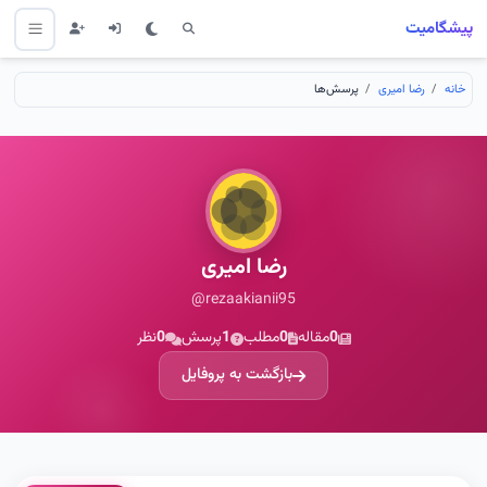
پیشگامیت
خانه
رضا امیری
پرسش‌ها
رضا امیری
@rezaakianii95
0
مقاله
0
مطلب
1
پرسش
0
نظر
بازگشت به پروفایل