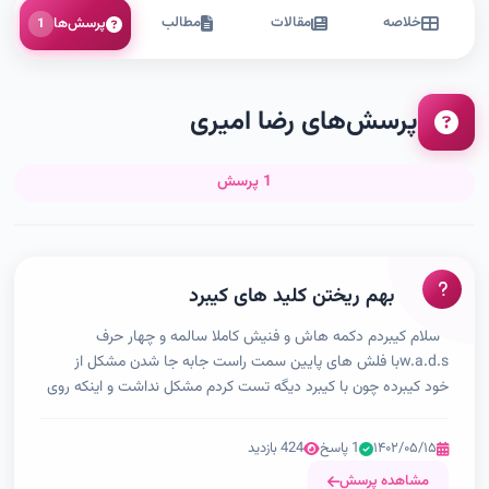
خلاصه
مقالات
مطالب
پرسش‌ها
1
پرسش‌های رضا امیری
1 پرسش
بهم ریختن کلید های کیبرد
سلام کیبردم دکمه هاش و فنیش کاملا سالمه و چهار حرف
w.a.d.sبا فلش های پایین سمت راست جابه جا شدن مشکل از
خود کیبرده چون با کیبرد دیگه تست کردم مشکل نداشت و اینکه روی
یه سیستم دیگه هم همونجوری بود م...
۱۴۰۲/۰۵/۱۵
1 پاسخ
424 بازدید
مشاهده پرسش