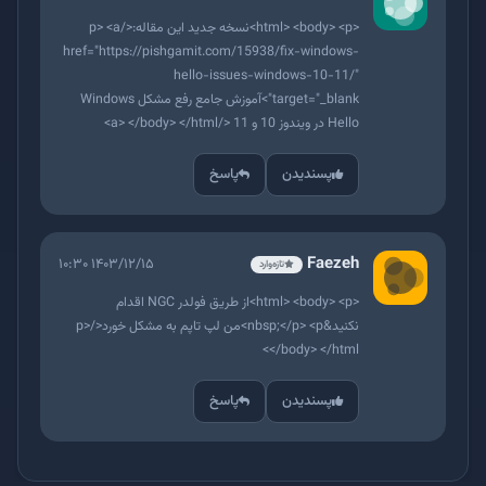
<html> <body> <p>نسخه جدید این مقاله:</p> <a
href="https://pishgamit.com/15938/fix-windows-
hello-issues-windows-10-11/"
target="_blank">آموزش جامع رفع مشکل Windows
Hello در ویندوز 10 و 11 </a> </body> </html>
پسندیدن
پاسخ
Faezeh
۱۴۰۳/۱۲/۱۵ ۱۰:۳۰
تازه‌وارد
<html> <body> <p>از طریق فولدر NGC اقدام
نکنید&nbsp;</p> <p>من لپ تاپم به مشکل خورد</p>
</body> </html>
پسندیدن
پاسخ