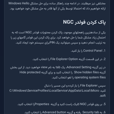
مختلفی نیز می­طلبند. در ادامه چند راهکار ساده برای حل مشکل
Windows Hello
ارائه خواهیم داد که احتمالا توسط یکی از آنها قادر به حل مشکل خود خواهید بود.
پاک کردن فولدر
NGC
یکی از ساده­ترین راه­حل­های موجود،‌ پاک کردن محتویات فولدر
NGC
‌ است که به
احتمال زیاد مشکل شما را حل خواهد کرد. برای پاک کردن این فولدر گام­های زیر را
به ترتیب انجام دهید و سپس می­توانید یک
PIN
‌برای سیستم خود ایجاد کنید.
1. Control Panel
را باز کنید.
2. در این قسمت گزینه
File Explorer Option
‌ را انتخاب کنید.
در زیر گزینه
Advanced Setting
‌، یک
tab
به نام
view
خواهید دید. از این بخش
گزینه
Show hidden files
را انتخاب کنید و برای گزینه
Hide protected
operating system files
را لغو انتخاب کنید.
سپس
File Explorer
‌ را باز کرده و این مسیر را دنبال
کنید:
C:\Windows\ServiceProfiles\LocalService\AppData\Local\Micro
soft.
5. بر روی فولدر
NGC
کلیک راست کنید و گزینه
Properties
را انتخاب کنید.
6. به
Security tab
رفته و گزینه
Advanced button
را انتخاب کنید.