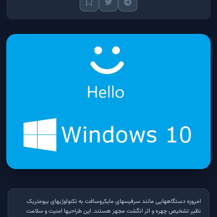
امروزه دستگاه­هایی مانند سرفیس­های مایکروسافت به تکنولوژی­های بیومتریک
نظیر تشخیص چهره و اثر انگشت مجهز هستند. این طراحی­ها امنیت و سلامت