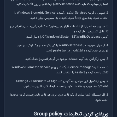
شما باز می­شود که باید کلمه
services.msc
را نوشته و بر روی
ok
کلیک کنید.
2. سپس از گزینه
Servisec
اسکرول کنید و
Windows Biometric Service
را
انتخاب کنید. بعد روی
Stop
کلیک کنید تا به سرویس پایان دهید.
3. در این مرحله باید از اطلاعات فایل­های بیومتریک بک آپ بگیرید. برای انجام این
کار فایل اکسپلورر را باز کرده و
آدرس
C:\Windows\System32\WinBioDatabase
را دنبال کنید.
4. آیتم­های موجود در
WinBioDatabase
را کپی کرده و در یک لوکیشن امن
فولدری ایجاد کرده و اطلاعات را در آنجا
paste
‌ کنید.
5. پس از گرفتن بک آپ، اطلاعات موجود در فولدر اصلی را حذف کنید.
6. مجددا به
Service manager
برگشته و روی
Windows Biometric Service
کلیک راست کرده و
Restart
را انتخاب کنید.
7. پس از تکمیل این مراحل، به آدرس
Settings => Accounts => Sign -in
options =>
بروید و اطلاعات خود را مجددا ایجاد کنید تا رجیستر شوید.
8. اگر دستگاه شما بیشتر از یک کاربر دارد، برای هر کاربر باید رجیستر کردن مجددا
انجام شود.
وریفای کردن تنظیمات
Group policy