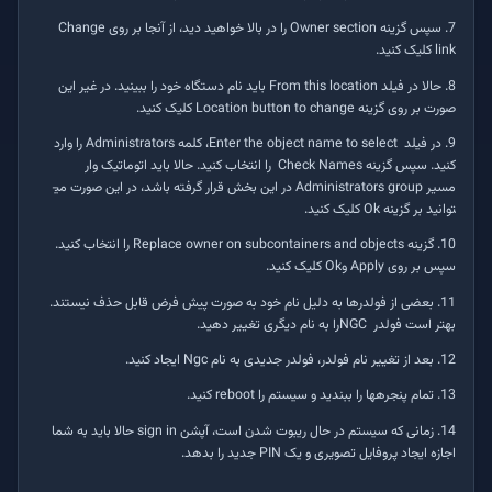
7. سپس گزینه
Owner section
را در بالا خواهید دید، از آنجا بر روی
Change
link
کلیک کنید.
8. حالا در فیلد
From this location
باید نام دستگاه خود را ببینید. در غیر این
صورت بر روی گزینه
Location button to change
کلیک کنید.
9. در فیلد
Enter the object name to select
، کلمه
Administrators
‌ را وارد
کنید. سپس گزینه
Check Names
را انتخاب کنید. حالا باید اتوماتیک وار
مسیر
Administrators group
در این بخش قرار گرفته باشد، در این صورت می­
توانید بر گزینه
Ok
کلیک کنید.
10. گزینه
Replace owner on subcontainers and objects
را انتخاب کنید.
سپس بر روی
Apply
و
Ok
کلیک کنید.
11. بعضی از فولدرها به دلیل نام خود به صورت پیش فرض قابل حذف نیستند.
بهتر است فولدر
NGC
‌را به نام دیگری تغییر دهید.
12. بعد از تغییر نام فولدر، فولدر جدیدی به نام
Ngc
ایجاد کنید.
13. تمام پنجره­ها را ببندید و سیستم را
reboot
کنید.
14. زمانی که سیستم در حال ریبوت شدن است، آپشن
sign in
حالا باید به شما
اجازه ایجاد پروفایل تصویری و یک
PIN
جدید را بدهد.