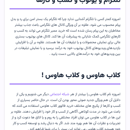
تلگرام و یوتوب و کسب و کارها
امروزه کمتر کسی با تلگرام آشنایی ندارد چرا که تلگرام یک بستر امن برای رد و بدل
پیام محسوب می شود. علاوه بر آن ویژگی کانال های تلگرامی باعث جذب بیشتر
مخاطبان به این پیام رسان شده است که خرید ممبر تلگرام می تواند به کسب و
کارهای تلگرامی کمک شایانی به پیشرفت آن ها کند. کانال های یوتیوب بستری
عالی برای نمایش محصولات و یا تبلیغات آن ها هستند. علاوه بر آن با افزایش
بازدیدهای ویدیوهای کانال یوتیوب خود به درآمد برسید و با نمایش تبلیغات در
بین ویدیوهای خود به درآمدهای بالایی دست یابید .
کلاب هاوس و کلاب هاوس !
امروزه نام کلاب هاوس را بیشتر از هر
شبکه اجتماعی
دیگر می شنویم و یکی از
دلایل آن هم ویژگی جدید صوتی محور بودن آن است. در حال حاضر بسیاری از
کسب و کارها از پکیج های مختلف خرید فالوور کلاب هاوس استفاده می کنند که
باعث می شود در مدت کوتاهی آگاهی از کسب و کار خود را افزایش دهند. علاوه بر
این ها در کلاب هاوس می توان افراد مختلفی را به روم و یا اتاق ها دعوت کرد و از
تجربیات و نظرات آن ها هم بهره مند شد. اگر به دنبال رشد و توسعه کسب و کار
خود هستید کلاب هاوس می تواند این بستر را برای شما فراهم کند .