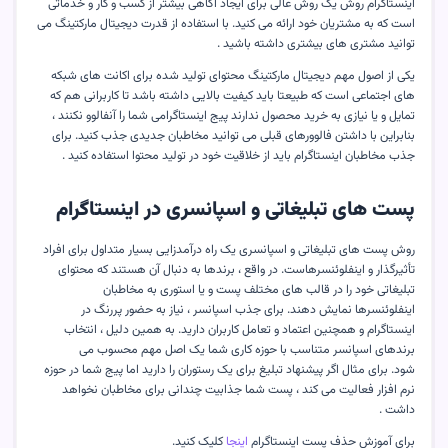
اینستاگرام روش یک روش عالی برای ایجاد آگاهی بیشتر از کسب و کار و خدماتی
است که به مشتریان خود ارائه می کنید. با استفاده از قدرت دیجیتال مارکتینگ می
توانید مشتری های بیشتری داشته باشید .
یکی از اصول مهم دیجیتال مارکتینگ محتوای تولید شده برای اکانت های شبکه
های اجتماعی است که طبیعتا باید کیفیت بالایی داشته باشد تا کاربرانی هم که
تمایل و یا نیازی به خرید محصول ندارند پیج اینستاگرامی شما را آنفالوو نکنند ،
بنابراین با داشتن فالوورهای قبلی می توانید مخاطبان جدیدی جذب کنید. برای
جذب مخاطبان اینستاگرام باید از خلاقیت خود در تولید محتوا استفاده کنید .
پست های تبلیغاتی و اسپانسری در اینستاگرام
روش پست های تبلیغاتی و اسپانسری یک راه درآمدزایی بسیار متداول برای افراد
تأثیرگذار و اینفلوئنسرهاست. در واقع ، برندها به دنبال آن هستند که محتوای
تبلیغاتی خود را در قالب های مختلف پست و یا استوری به مخاطبان
اینفلوئنسرها نمایش دهند. برای جذب اسپانسر ، نیاز به حضور پررنگ در
اینستاگرام و همچنین اعتماد و تعامل کاربران دارید. به همین دلیل ، انتخاب
برندهای اسپانسر متناسب با حوزه کاری شما یک اصل مهم محسوب می
شود. برای مثال اگر پیشنهاد تبلیغ برای یک رستوران را دارید اما پیج شما در حوزه
نرم افزار فعالیت می کند ، پست شما جذابیت چندانی برای مخاطبان نخواهد
داشت .
برای آموزش حذف پست اینستاگرام
اینجا
کلیک کنید.