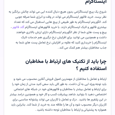
اینستاگرام
شروع یک پیج اینستاگرامی بدون هیچ دنبال کننده ایی می تواند چالش برانگیز به
نظر برسد. خرید فالوور اینستاگرام می تواند در وقت و انرژی شما صرفه جویی
کند. الگوریتم اینستاگرام به طور طبیعی از پیج هایی استقبال می کند که تعداد
بیشتری فالوور و لایک اینستاگرام دارند. با خرید فالوورهای اینستاگرام
گلد فالوور
،
پیج و پست های شما از نظر الگوریتم اینستاگرام دارای ارزش بالاتری خواهند
داشت و همچنین می توانید برای افزایش نرخ درگیری هم خدمات لایک
اینستاگرام را خریداری کنید که علاوه بر افزایش نرخ تعامل پست های شما به
جذب مخاطبان بیشتر هم کمک می کند .
چرا باید از تکنیک های ارتباط با مخاطبان
استفاده کنیم ؟
ارتباط و تعامل با مخاطبان از مهمترین اصول فروش آنلاین محسوب می شود و
باید توجه ویژه ایی به آن داشت. به طور کلی باید سعی کنید مدتی از زمان خود را
برای ارتباط و تعامل بیشتر با مخاطبان و فالوورهای خود در شبکه های اجتماعی
اختصاص دهید تا بتوانید شاهد پیشرفت کسب و کار خود و همچنین درامد بیشتر
در این پلتفرم ها باشید . درک و تعامل با کاربران می تواند پشتوانه مناسبی برای
کاربران دیگر محسوب شود و آن ها را علاقه مند به خرید از شما کند. بنابراین باید
همواره به پشتیبانی و ارتباط با مخاطبان توجه داشته باشید .