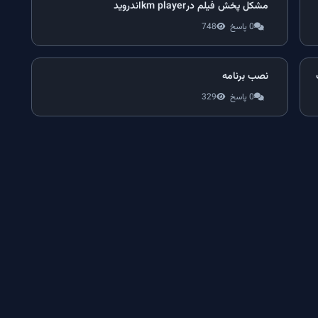
مشکل پخش فیلم درkm playerاندروید
0 پاسخ
748
نصب برنامه
0 پاسخ
329