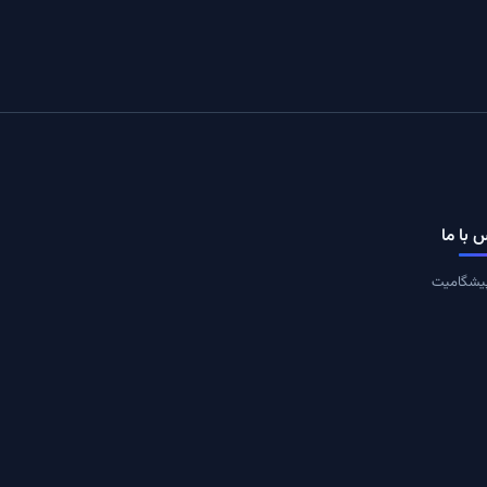
 با ما
یشگامیت
یران، تهران
ت در خبرنامه