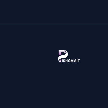
پیشگامیت، مرجع تخصصی آموزش فناوری اطلاعات و اخبار تکنولوژی 
زبان فارسی. آموزش‌های گام‌به‌گام ویندوز، اندروید، برنامه‌نویسی، امنی
سایبری، بررسی تخصصی گوشی و لپ‌تاپ، ابزارهای آنلاین رایگان و پلتف
پرسش و پاسخ IT