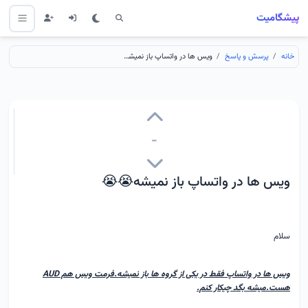
پیشگامیت
خانه
پرسش و پاسخ
ویس ها در واتساپ باز نمیشه😭😭
-
ویس ها در واتساپ باز نمیشه😭😭
سلام
ویس ها در واتساپ فقط در یکی از گروه ها باز‌ نمیشه.فرمت ویس هم AUD
هست.میشه بگد چیکار کنم.