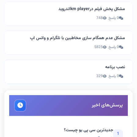
مشکل پخش فیلم درkm playerاندروید
0 پاسخ
748
مشکل عدم همگام سازی مخاطبین با تلگرام و واتس اپ
0 پاسخ
5825
نصب برنامه
0 پاسخ
329
پرسش‌های اخیر
جدیدترین سی پی یو چیست؟
1