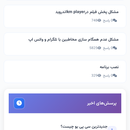
مشکل پخش فیلم درkm playerاندروید
0 پاسخ
748
مشکل عدم همگام سازی مخاطبین با تلگرام و واتس اپ
0 پاسخ
5825
نصب برنامه
0 پاسخ
329
پرسش‌های اخیر
جدیدترین سی پی یو چیست؟