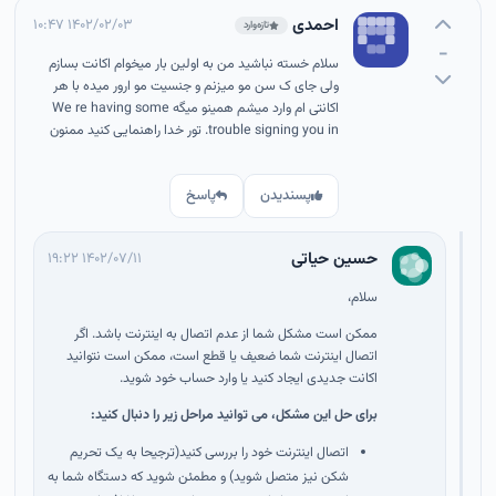
احمدی
۱۴۰۲/۰۲/۰۳ ۱۰:۴۷
تازه‌وارد
-
سلام خسته نباشید من به اولین بار میخوام اکانت بسازم
ولی جای ک سن مو میزنم و جنسیت مو ارور میده با هر
اکانتی ام وارد میشم همینو میگه We re having some
trouble signing you in. تور خدا راهنمایی کنید ممنون
پسندیدن
پاسخ
حسین حیاتی
۱۴۰۲/۰۷/۱۱ ۱۹:۲۲
سلام،
ممکن است مشکل شما از عدم اتصال به اینترنت باشد. اگر
اتصال اینترنت شما ضعیف یا قطع است، ممکن است نتوانید
اکانت جدیدی ایجاد کنید یا وارد حساب خود شوید.
برای حل این مشکل، می توانید مراحل زیر را دنبال کنید:
اتصال اینترنت خود را بررسی کنید(ترجیحا به یک تحریم
شکن نیز متصل شوید) و مطمئن شوید که دستگاه شما به