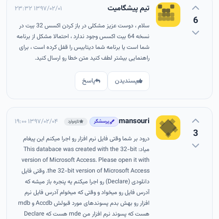
تیم پیشگامیت
۱۳۹۷/۰۲/۰۱ ۲۳:۳۲
6
سلام ، دوست عزیز مشکلی در باز کردن اکسس 32 بیت در
نسخه 64 بیت اکسس وجود ندارد ، احتمالا مشکل از برنامه
شما است یا برنامه شما دیتابیس را قفل کرده است ، برای
راهنمایی بیشتر لطف کنید متن خطا رو ارسال کنید.
پسندیدن
پاسخ
mansouri
۱۳۹۷/۰۲/۰۴ ۱۹:۰۰
پرسشگر
تازه‌وارد
3
درود بر شما وقتی فایل نرم افزار رو اجرا میکنم این پیغام
میاد: This databace was created with the 32-bit
version of Microsoft Access. Please open it with
the 32-bit version of Microsoft Access. وقتی فایل
دانلودی (Declare) رو اجرا میکنم یه پنجره باز میشه که
آدرس فایل رو میخواد و وقتی که میخوام آدرس فایل نرم
افزار رو بهش بدم پسوندهای مورد قبولش Accdb و mdb
هست که پسوند نرم افزار من mde هست که Declare