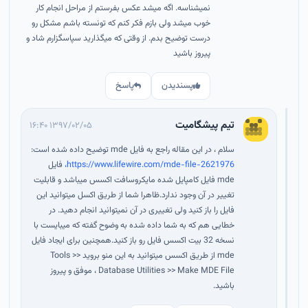
نمیشناسه. اگه میشد عکس بفرستم از مراحل انجام کار
خوب میشد ولی بازم فکر کنم که تونسته باشم مشکل رو
درست توضیح بدم. از وقتی که میگذارید سپاسگزارم شاد و
پیروز باشید
پسندیدن
پاسخ
تیم پیشگامیت
۱۳۹۷/۰۲/۰۵ ۱۶:۴۰
سلام ، در این مقاله راجع به فایل mde توضیح داده شده است:
https://www.lifewire.com/mde-file-2621976،
فایل
mde فایل کامپایل شده مایکروسافت اکسس میباشد و قابلیت
تغییر در آن وجود ندارد.ظاهرا شما از طریق اکسل میتوانید این
فایل را باز کنید ولی تغییری در آن نمیتوانید انجام دهید. در
خطایی هم که به شما داده شده به وضوح گفته که میبایست با
نسخه 32 بیت اکسس فایل رو باز کنید.همچنین برای ایجاد فایل
mde از طریق اکسس میتوانید به این منو بروید Tools >>
Database Utilities >> Make MDE File ، موفق و پیروز
باشید.