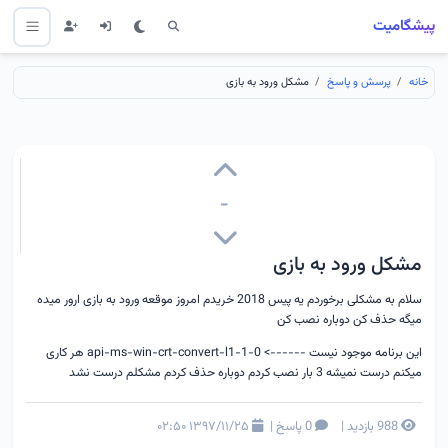
پیشگامیت
خانه
پرسش و پاسخ
مشکل ورود به بازی
-
مشکل ورود به بازی
سلام به مشکلی برخوردم یه پیس 2018 خریدم امروز موقعه ورود به بازی ارور میده
میگه حذف کن دوباره نصب کن
این برنامه موجود نیست ------> api-ms-win-crt-convert-l1-1-0 هر کاری
میکنم درست نمیشه 3 بار نصب کردم دوباره حذف کردم مشکلم درست نشد
988 بازدید
|
0 پاسخ
|
۱۳۹۷/۱۱/۲۵ ۰۲:۵۰