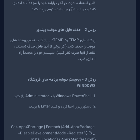
قابل استفاده شود. در آخر ، رایانه خود را مجدداً راه اندازی
کنید و دوباره به آن برنامه دسترسی پیدا کنید.
روش 2 - حذف فایل های موقت ویندوز
پوشه های TEMP و٪ TEMP٪ را باز کنید. تمام پرونده های
موقت را حذف کنید (اگر برخی از آنها قابل حذف نیستند ،
فقط از آنها صرف نظر کنید). سیستم خود را مجدداً راه
اندازی کنید.
روش 3 - ریجیستر دوباره برنامه های فروشگاه
WINDOWS
1. Windows PowerShell را با Administrator باز کنید
2. دستور زیر را اجرا کرده و کلید Enter را بزنید:
Get-AppXPackage | Foreach {Add-AppxPackage
-DisableDevelopmentMode -Register "$ ($ _.
InstallLocation) \ AppXManifest.xml"}