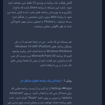
گاهی اوقات یک برنامه در ویندوز 10 فقط نمی خواهد اجرا
شود. شاید این مسئله با برنامه Store باشد که مانع از
بارگیری و به روزرسانی برنامه های نصب شده قبلی شما می
شود یا برنامه Mail بدون دلیل مشخص در هنگام اجرا
بسته میشود ، یا Photos با تصاویر بسیار مهم خانوادگی
شما به طور ناگهانی مخفی میشوند.
هر مسئله ای که باشد ، من در اینجا هستم تا در حل
مشکل برنامه های Windows 10 UWP (Platform
Windows Windows) به شما کمک کنم. بیایید وانمود
کنیم که برنامه Microsoft Paint 3D من درست کار نمی
کند و بنابراین من قصد دارم از برخی (یا همه) روش های
ذکر شده در زیر استفاده کنم:
روش 1 -
بازنشانی یک برنامه (های) مشکل دار
Settings ⮕Apps را باز کنید و از لیست برنامه هایی که
برای شما کار نمی کند را انتخاب کنید. بر روی "Advanced
options" و سپس بر روی دکمه "Reset" کلیک کنید. داده
های برنامه حذف خواهد شد و ممکن است برای مدتی غیر