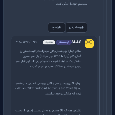
سیستم خود را اسکن کنید
پسندیدن
پاسخ
M.J.S
۱۳۹۹/۱۱/۲۱ ۱۳:۵۰
پرسشگر
تازه‌وارد
سلام درباره بهینه‌ساز وقتی میخواستم لایسنسش رو
فعال کنم (باید با cmd اجرا میشد) باز هم همون
مشکلی که در ابتدا شرح داده بودم رخ داد. نرم‌افزار هم
بدون لایسنس عملا کار مفیدی انجام نمیده.
درباره آنتی‌ویروس هم از آنتی ویروسی که روی سیستمم
بود (ESET Endpoint Antivirus 8.0.2028.0) استفاده
کردم که مشکلی وجود نداشت.
نظرتون چیه که کلا ویندوز رو یه بار ریست (بدون از دست