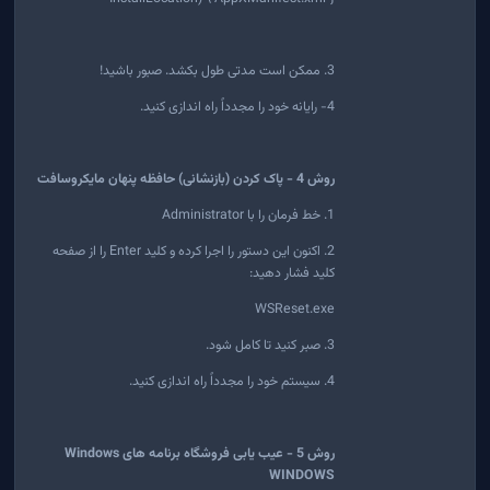
3. ممکن است مدتی طول بکشد. صبور باشید!
4- رایانه خود را مجدداً راه اندازی کنید.
روش 4 - پاک کردن (بازنشانی) حافظه پنهان مایکروسافت
1. خط فرمان را با Administrator
2. اکنون این دستور را اجرا کرده و کلید Enter را از صفحه
کلید فشار دهید:
WSReset.exe
3. صبر کنید تا کامل شود.
4. سیستم خود را مجدداً راه اندازی کنید.
روش 5 - عیب یابی فروشگاه برنامه های Windows
WINDOWS