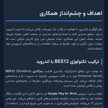
اهداف و چشم‌انداز همکاری
حال گوگل و بلک‌بری، با فعالیت در قالب یک تیم واحد تلاش می‌کنند تا امنیت اندروید
را وارد سطح جدیدی کنند و استانداردهای جدیدی در صنعت تلفن همراه تعریف
نمایند. هدف اصلی این همکاری، ایجاد محیطی امن برای کاربران شرکتی است که
بتوانند بدون نگرانی از نفوذ هکرها یا سرقت اطلاعات، از دستگاه‌های اندرویدی خود
استفاده کنند.
ترکیب تکنولوژی BES12 با اندروید
به موجب این توافق استراتژیک، بلک‌بری قابلیت
رمزگذاری BES12
(BlackBerry
Enterprise Server) خود را در قالب سرویسی یکپارچه به اندروید ۵.۰ و نسخه‌های
بالاتر اضافه می‌کند. این سیستم پیشرفته رمزنگاری، سال‌ها در محیط‌های حساس
دولتی و نظامی آزمایش شده است.
علاوه بر این، سرویس
Google Play for Work
نیز به طور کامل با این قابلیت سازگار
خواهد شد و امکان مدیریت یکپارچه اپلیکیشن‌های کاری را فراهم می‌کند. این یعنی
مدیران IT می‌توانند اپلیکیشن‌های کاری را به صورت امن توزیع کرده و بر استفاده از