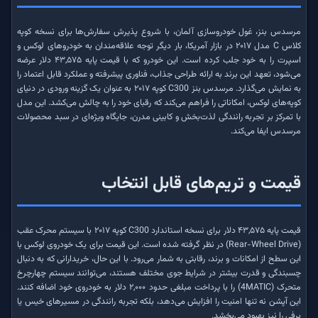
مرسدس بنز، غول خودروسازی آلمان، با شروع پذیرش سفارش‌ها برای نسخه کوپه
کلاس C مدل ۲۰۱۷ در بازار آمریکا، بار دیگر توجه علاقه‌مندان به خودروهای لوکس و
اسپرت را به خود جلب کرده است. این خودرو که با قیمت پایه ۴۳,۵۷۵ دلار عرضه
می‌شود، تعهد این برند به ارائه طراحی جذاب، فناوری پیشرفته و عملکرد قابل اعتماد را
به نمایش می‌گذارد. مرسدس بنز C300 کوپه ۲۰۱۷ به عنوان یک گزینه ورودی در دنیای
کوپه‌های لوکس، امکاناتی را فراهم می‌کند که رقبای خود را به چالش می‌کشد. این مدل
با تمرکز بر تجربه رانندگی لذت‌بخش و کابینی مدرن، جایگاه ویژه‌ای در سبد محصولات
مرسدس ایفا می‌کند.
قیمت و تریم‌های قابل انتخاب
قیمت پایه ۴۳,۵۷۵ دلار برای نسخه استاندارد C300 کوپه ۲۰۱۷ با سیستم محرک عقب
(Rear-Wheel Drive) در نظر گرفته شده است. این قیمت برای یک خودروی لوکس با
این سطح از امکانات و برند، رقابتی به شمار می‌رود. با این حال، خریدارانی که به دنبال
چسبندگی و قدرت بیشتر در شرایط جوی مختلف هستند، می‌توانند سیستم چهارچرخ
متحرک (4MATIC) را با پرداخت مبلغی حدود ۲,۰۰۰ دلار به خودروی خود اضافه کنند.
این آپشن نه تنها امنیت را افزایش می‌دهد، بلکه تجربه رانندگی در مسیرهای خیس یا
برفی را نیز بهبود می‌بخشد.