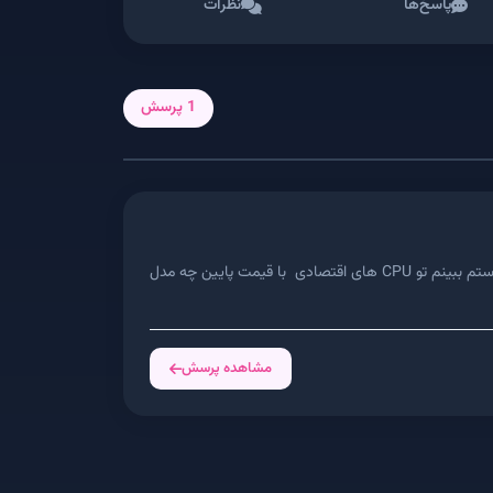
پاسخ‌ها
نظرات
1 پرسش
سلام خسته نباشید من یه کیس جمع کردم مادربردی که رو کیسه MSI h310_ رم کروشیال 16 گیگ ddr4 2666 گیگاهرتز_پاور ۶۰۰w_ میخواستم ببینم تو CPU های اقتصادی با قیمت پایین چه مدل
مشاهده پرسش